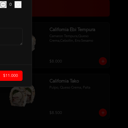
0
California Ebi Tempura
Camaron Tempura,Queso 
Crema,Cebollin, Env.Sesamo
$8.000
$11.000
California Tako
Pulpo, Queso Crema, Palta
$8.500