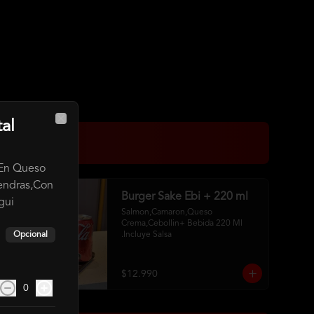
al
Close
.En Queso
endras,Con
Burger Sake Ebi + 220 ml
gui
Salmon,Camaron,Queso 
Crema,Cebollin+ Bebida 220 Ml 
Opcional
.Incluye Salsa
$12.990
0