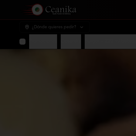
¿Dónde quieres pedir?
Promociones
Oceanika
Burger + 220 ml bebid