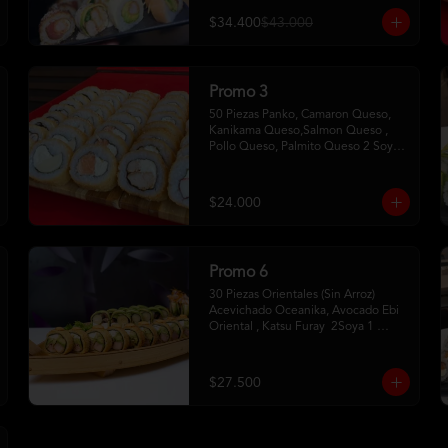
$34.400
$43.000
Promo 3
50 Piezas Panko, Camaron Queso, 
Kanikama Queso,Salmon Queso , 
Pollo Queso, Palmito Queso 2 Soya2 
Dulce 2 Palitos
$24.000
Promo 6
30 Piezas Orientales (Sin Arroz) 
Acevichado Oceanika, Avocado Ebi 
Oriental , Katsu Furay  2Soya 1 
Unagui 2 Palitos
$27.500