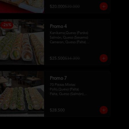
$20.000
$30.000
-
26
%
Promo 4
Kanikama,Queso (Panko)

Salmón, Queso (Sesamo)

Camaron, Queso (Palta)

Palta, Queso (Salmon)

Pollo, Palta (ciboulette)
$25.500
$34.300
Promo 7
70 Piezas Mixtas 

Pollo,Queso (Palta) 

Palta, Queso (Salmón)

Salmón, Queso (Sesamo)

Pollo, Palta (Ciboulette)

Kanikama, Queso (Tempura)

$28.500
Camaron, Queso (Panko)

Hosomaki