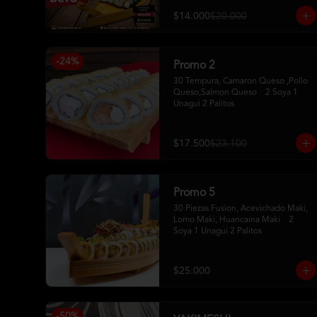
$14.000
$20.000
-
24
%
Promo 2
30 Tempura, Camaron Queso ,Pollo 
Queso,Salmon Queso    2 Soya 1 
Unagui 2 Palitos
$17.500
$23.100
Promo 5
30 Piezas Fusion, Acevichado Maki, 
Lomo Maki, Huancaina Maki    2 
Soya 1 Unagui 2 Palitos
$25.000
-
50
%