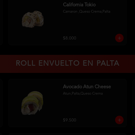
California Tokio
Camaron ,Queso Crema,Palta
$8.000
ROLL ENVUELTO EN PALTA
Avocado Atun Cheese
Atun,Palta,Queso Crema
$9.500