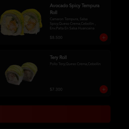
Avocado Spicy Tempura
Roll
Camaron Tempura, Salsa 
Spicy,Queso Crema,Cebollin , 
Env.Palta En Salsa Huancaina
$8.500
Tery Roll
Pollo Tery,Queso Crema,Cebollin
$7.300