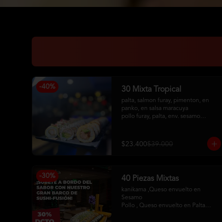
-
40
%
30 Mixta Tropical
palta, salmon furay, pimenton, en 
panko, en salsa maracuya

pollo furay, palta, env. sesamo

camaron furay, queso crema, 
cebollin, env en palta, toping de 
kanikama frito, salsa acevichada
$23.400
$39.000
-
30
%
40 Piezas Mixtas
kanikama ,Queso envuelto en 
Sesamo 

Pollo , Queso envuelto en Palta

Camaron , Queso envuelto en Panko

Hosomaqui del Chef