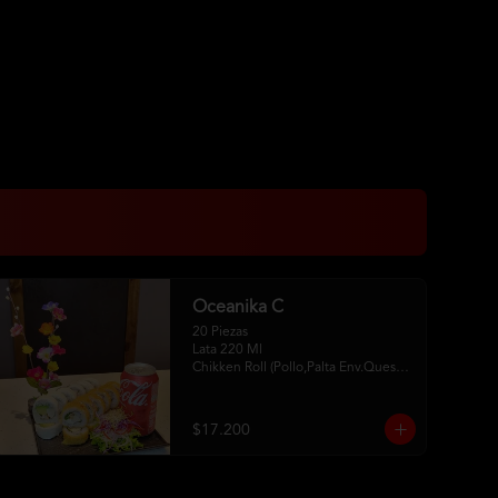
Oceanika C
20 Piezas

Lata 220 Ml 

Chikken Roll (Pollo,Palta Env.Queso 
Crema) 

Tempura Sake Roll ( Salmon,Queso 
Crema ,Cebollin Env Tempura) 

$17.200
2Palitos -1  Soya -1 Unagui