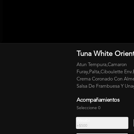
Tuna White Orient
BURGER + 220 ML BEBIDA
Atun Tempura,Camaron
Furay,Palta,Ciboulette Env
Crema Coronado Con Alm
Burger Mira Mar + 220 ml
Salsa De Frambuesa Y Una
Salmon,Camaron,Kanikama,Palta,Qu
eso Crema+ Bebida 220 Ml . Incluye 
Acompañamientos
Salsa
Seleccione 0
$12.000
Wasabi
+
$500