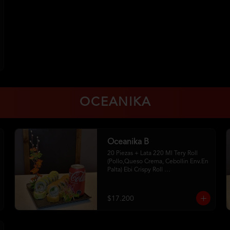
OCEANIKA
Oceanika B
20 Piezas + Lata 220 Ml Tery Roll 
(Pollo,Queso Crema, Cebollin Env.En 
Palta) Ebi Crispy Roll 
(Camaron,Queso Crema,Cebollin, 
Env.En Panko . 2Palitos-1 Soya 
-1Unagui
$17.200