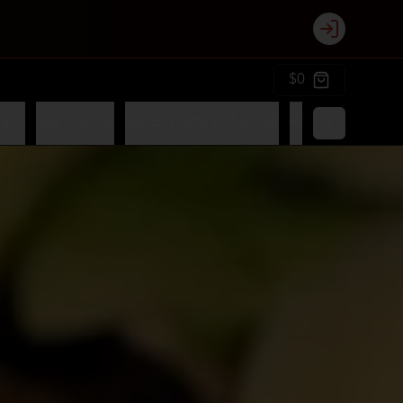
Login
$0
iano
Roll Oriental
Roll Envuelto en Salmon
Roll Envuelto en