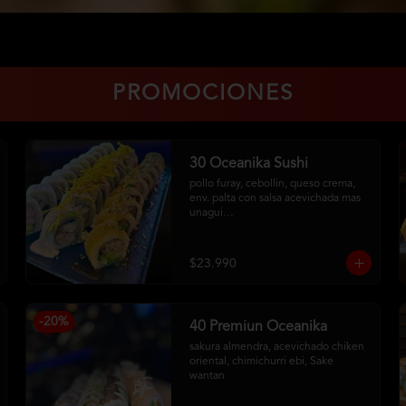
PROMOCIONES
30 Oceanika Sushi
pollo furay, cebollin, queso crema, 
env. palta con salsa acevichada mas 
unagui

camarón, palta, cebollin, env. queso 
crema

salmon furay, palta, cebollin, env. 
$23.990
panko con salsa maracuya
-
20
%
40 Premiun Oceanika
sakura almendra, acevichado chiken 
oriental, chimichurri ebi, Sake 
wantan