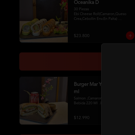
Oceanika D
30 Piezas

Ebi Cheese Roll(Camaron,Queso 
Crea,Cebollin Env.En Palta) 

Cheese Sake Roll (Salmon,Palta 
Env.Queso Crema) 

Chikken Furay (Pollo,Queso Crema 
$23.800
,Ciboulette Env En Panko 

2 Palitos 2Soya 1 Unagui
Burger Mar Y Tierra + 220
ml
Salmon ,Camaron,Pollo ,Palta+ 1 
Bebida 220 Ml  .Incluye Salsa
$12.990