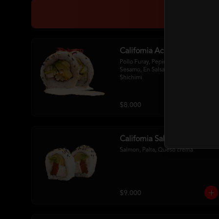
California Acevichada
Pollo Furay, Pepino, Palta Env. En 
Sesamo, En Salsa Acevichada Y 
Shichimi
$8.000
California Sake Cheese
Salmon, Palta, Queso crema
$9.000