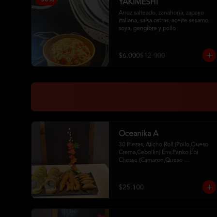
YAKIMESHI
Arroz salteado, zanahoria, zapayo 
italiana, salsa ostras, aceite sesamo,  
soya, gengibre y pollo
$6.000
$12.000
Oceanika A
30 Piezas, Alicho Roll (Pollo,Queso 
Crema,Cebollin) Env.Panko Ebi 
Chesse (Camaron,Queso 
Crema,Cebollin,Env.Palta)5 Unid. De 
Camaron Furay 5 Gyosas De Cerdo 
2Palitos - 2 Soya- 1Unagui
$25.100