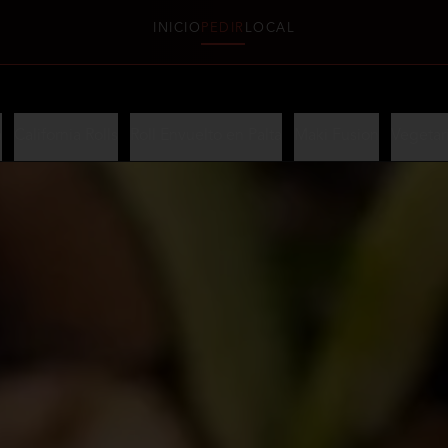
INICIO
PEDIR
LOCAL
a
California Rolls
Roll Envuelto en Palta
Maki Fusion
Vegetar