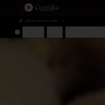
¿Dónde quieres pedir?
Promociones
Oceanika
Burger + 220 ml bebid