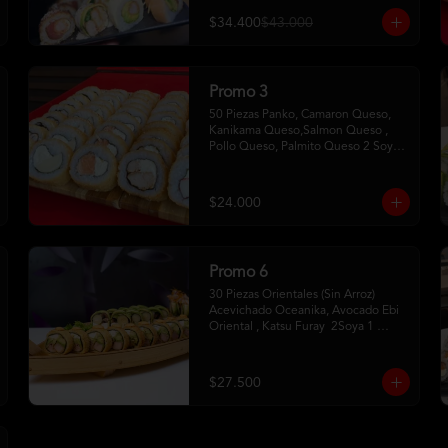
$34.400
$43.000
Promo 3
50 Piezas Panko, Camaron Queso, 
Kanikama Queso,Salmon Queso , 
Pollo Queso, Palmito Queso 2 Soya2 
Dulce 2 Palitos
$24.000
Promo 6
30 Piezas Orientales (Sin Arroz) 
Acevichado Oceanika, Avocado Ebi 
Oriental , Katsu Furay  2Soya 1 
Unagui 2 Palitos
$27.500