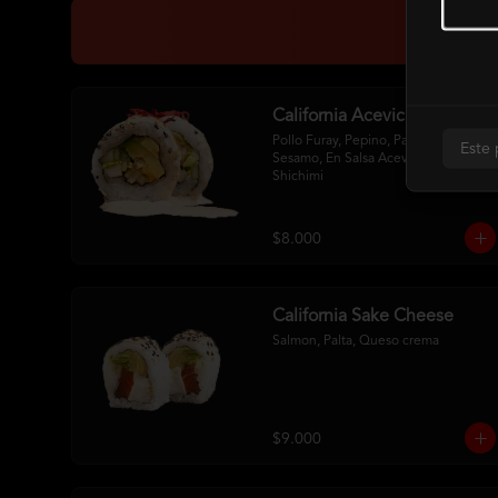
California Acevichada
Pollo Furay, Pepino, Palta Env. En 
Este 
Sesamo, En Salsa Acevichada Y 
Shichimi
$8.000
California Sake Cheese
Salmon, Palta, Queso crema
$9.000