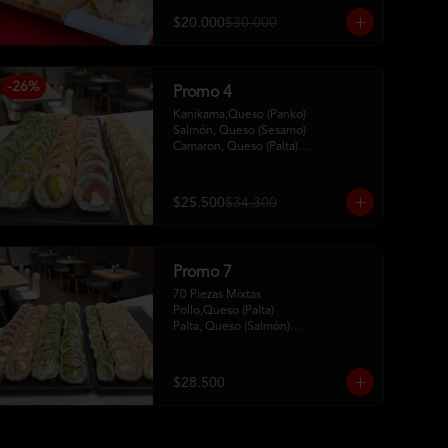
$20.000
$30.000
-
26
%
Promo 4
Kanikama,Queso (Panko)

Salmón, Queso (Sesamo)

Camaron, Queso (Palta)

Palta, Queso (Salmon)

Pollo, Palta (ciboulette)
$25.500
$34.300
Promo 7
70 Piezas Mixtas 

Pollo,Queso (Palta) 

Palta, Queso (Salmón)

Salmón, Queso (Sesamo)

Pollo, Palta (Ciboulette)

Kanikama, Queso (Tempura)

$28.500
Camaron, Queso (Panko)

Hosomaki