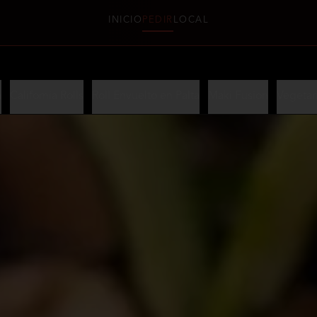
INICIO
PEDIR
LOCAL
a
California Rolls
Roll Envuelto en Palta
Maki Fusion
Vegetar