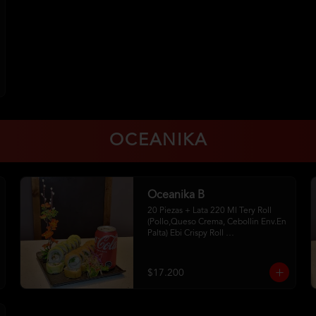
OCEANIKA
Oceanika B
20 Piezas + Lata 220 Ml Tery Roll 
(Pollo,Queso Crema, Cebollin Env.En 
Palta) Ebi Crispy Roll 
(Camaron,Queso Crema,Cebollin, 
Env.En Panko . 2Palitos-1 Soya 
-1Unagui
$17.200