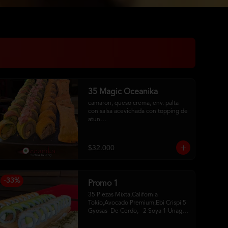
35 Magic Oceanika
camaron, queso crema, env. palta 
con salsa acevichada con topping de 
atun

pollo fury, palta, queso crema, 
cebollin, env. palta y salmon con 
salsa acevichada

$32.000
pollo, queso crema, cebollin, env. 
tempura

tequeños de queso
-
33
%
Promo 1
35 Piezas Mixta,California 
Tokio,Avocado Premium,Ebi Crispi 5 
Gyosas  De Cerdo,   2 Soya 1 Unagui 
2 Palitos