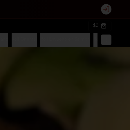
Login
$0
iano
Roll Oriental
Roll Envuelto en Salmon
Roll Envuelto en