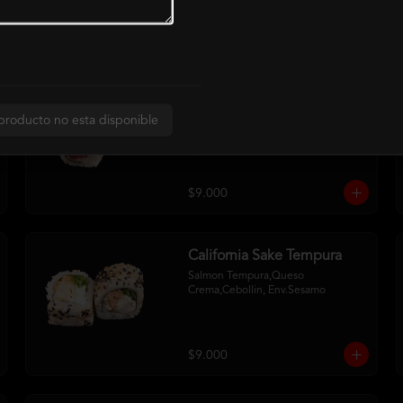
CALIFORNIA ROLLS
California Atun Cheese
Atun,Queso Crema, Palta
producto no esta disponible
$9.000
California Sake Tempura
Salmon Tempura,Queso 
Crema,Cebollin, Env.Sesamo
$9.000