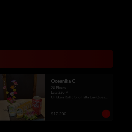
Oceanika C
20 Piezas

Lata 220 Ml 

Chikken Roll (Pollo,Palta Env.Queso 
Crema) 

Tempura Sake Roll ( Salmon,Queso 
Crema ,Cebollin Env Tempura) 

$17.200
2Palitos -1  Soya -1 Unagui