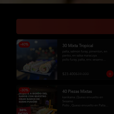
-
40
%
30 Mixta Tropical
palta, salmon furay, pimenton, en 
panko, en salsa maracuya

pollo furay, palta, env. sesamo

camaron furay, queso crema, 
cebollin, env en palta, toping de 
kanikama frito, salsa acevichada
$23.400
$39.000
-
30
%
40 Piezas Mixtas
kanikama ,Queso envuelto en 
Sesamo 

Pollo , Queso envuelto en Palta

Camaron , Queso envuelto en Panko

Hosomaqui del Chef