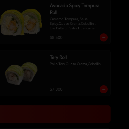
Avocado Spicy Tempura
Roll
Camaron Tempura, Salsa 
Spicy,Queso Crema,Cebollin , 
Env.Palta En Salsa Huancaina
$8.500
Tery Roll
Pollo Tery,Queso Crema,Cebollin
$7.300