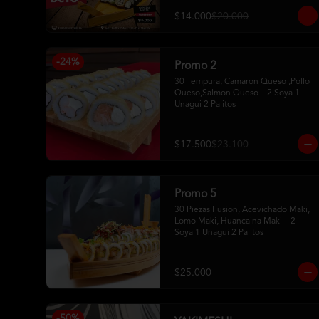
$14.000
$20.000
-
24
%
Promo 2
30 Tempura, Camaron Queso ,Pollo 
Queso,Salmon Queso    2 Soya 1 
Unagui 2 Palitos
$17.500
$23.100
Promo 5
30 Piezas Fusion, Acevichado Maki, 
Lomo Maki, Huancaina Maki    2 
Soya 1 Unagui 2 Palitos
$25.000
-
50
%