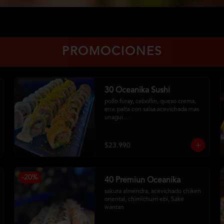
PROMOCIONES
30 Oceanika Sushi
pollo furay, cebollin, queso crema, 
env. palta con salsa acevichada mas 
unagui

camarón, palta, cebollin, env. queso 
crema

salmon furay, palta, cebollin, env. 
$23.990
panko con salsa maracuya
-
20
%
40 Premiun Oceanika
sakura almendra, acevichado chiken 
oriental, chimichurri ebi, Sake 
wantan