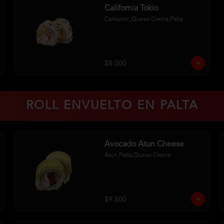
California Tokio
Camaron ,Queso Crema,Palta
$8.000
ROLL ENVUELTO EN PALTA
Avocado Atun Cheese
Atun,Palta,Queso Crema
$9.500