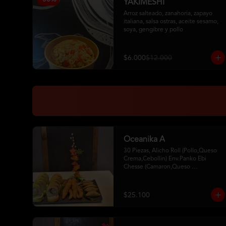
YAKIMESHI
Arroz salteado, zanahoria, zapayo 
italiana, salsa ostras, aceite sesamo,  
soya, gengibre y pollo
$6.000
$12.000
Oceanika A
30 Piezas, Alicho Roll (Pollo,Queso 
Crema,Cebollin) Env.Panko Ebi 
Chesse (Camaron,Queso 
Crema,Cebollin,Env.Palta)5 Unid. De 
Camaron Furay 5 Gyosas De Cerdo 
2Palitos - 2 Soya- 1Unagui
$25.100