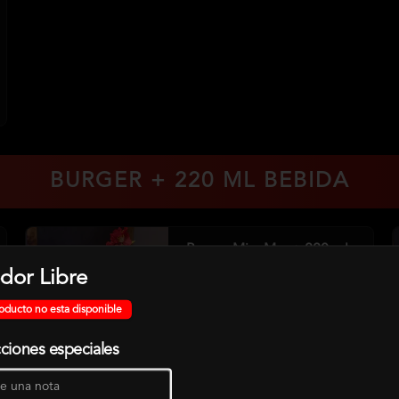
BURGER + 220 ML BEBIDA
Burger Mira Mar + 220 ml
Salmon,Camaron,Kanikama,Palta,Qu
dor Libre
eso Crema+ Bebida 220 Ml . Incluye 
Salsa
oducto no esta disponible
cciones especiales
$12.000