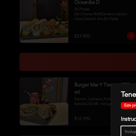
Oceanika D
30 Piezas

Ebi Cheese Roll(Camaron,Queso 
Crea,Cebollin Env.En Palta) 

Cheese Sake Roll (Salmon,Palta 
Env.Queso Crema) 

Chikken Furay (Pollo,Queso Crema 
$23.800
,Ciboulette Env En Panko 

2 Palitos 2Soya 1 Unagui
Burger Mar Y Tierra + 220
ml
Tene
Salmon ,Camaron,Pollo ,Palta+ 1 
Bebida 220 Ml  .Incluye Salsa
Este pr
Instru
$12.990