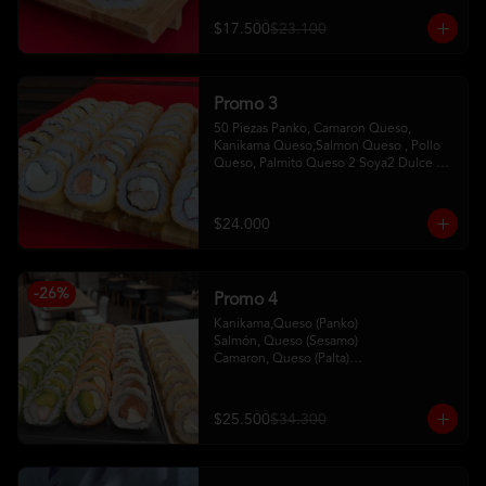
$17.500
$23.100
Promo 3
50 Piezas Panko, Camaron Queso, 
Kanikama Queso,Salmon Queso , Pollo 
Queso, Palmito Queso 2 Soya2 Dulce 2 
Palitos
$24.000
-
26
%
Promo 4
Kanikama,Queso (Panko)

Salmón, Queso (Sesamo)

Camaron, Queso (Palta)

Palta, Queso (Salmon)

Pollo, Palta (ciboulette)
$25.500
$34.300