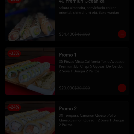
40 Premiun Oceanika
sakura almendra, acevichado chiken 
oriental, chimichurri ebi, Sake wantan
$34.400
$43.000
-
33
%
Promo 1
35 Piezas Mixta,California Tokio,Avocado 
Premium,Ebi Crispi 5 Gyosas  De Cerdo,   
2 Soya 1 Unagui 2 Palitos
$20.000
$30.000
-
24
%
Promo 2
30 Tempura, Camaron Queso ,Pollo 
Queso,Salmon Queso    2 Soya 1 Unagui 
2 Palitos