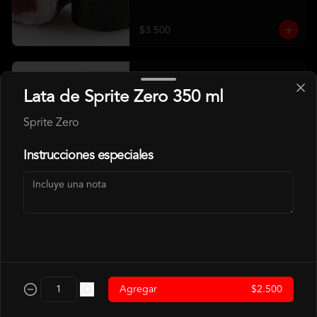
$3.500
Hosomaki Camaron
Lata de Sprite Zero 350 ml
Camarón, Arroz
Sprite Zero
Instrucciones especiales
$4.500
Hosomaki Salmon
Salmon, Arroz
$4.500
Agregar
$2.500