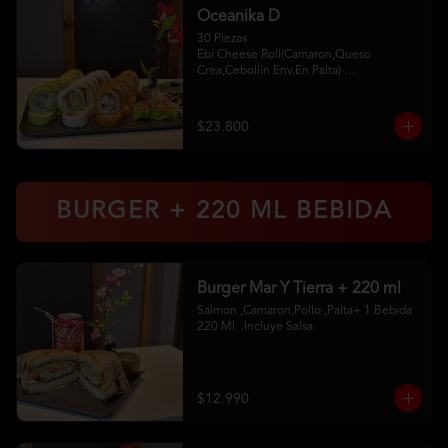
Oceanika D
30 Piezas

Ebi Cheese Roll(Camaron,Queso 
Crea,Cebollin Env.En Palta) 

Cheese Sake Roll (Salmon,Palta 
Env.Queso Crema) 

Chikken Furay (Pollo,Queso Crema 
$23.800
,Ciboulette Env En Panko 

2 Palitos 2Soya 1 Unagui
BURGER + 220 ML BEBIDA
Burger Mar Y Tierra + 220 ml
Salmon ,Camaron,Pollo ,Palta+ 1 Bebida 
220 Ml  .Incluye Salsa
$12.990