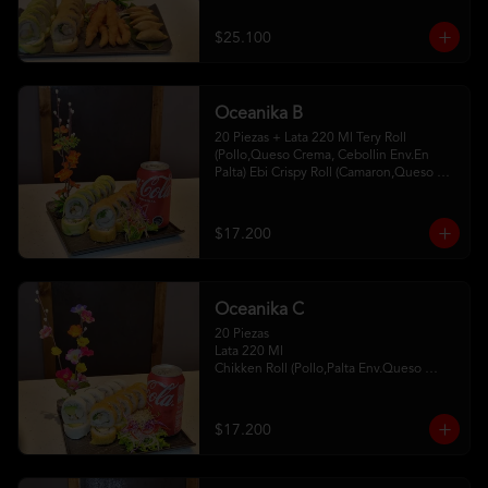
Camaron Furay 5 Gyosas De Cerdo 
2Palitos - 2 Soya- 1Unagui
$25.100
Oceanika B
20 Piezas + Lata 220 Ml Tery Roll 
(Pollo,Queso Crema, Cebollin Env.En 
Palta) Ebi Crispy Roll (Camaron,Queso 
Crema,Cebollin, Env.En Panko . 2Palitos-
1 Soya -1Unagui
$17.200
Oceanika C
20 Piezas

Lata 220 Ml 

Chikken Roll (Pollo,Palta Env.Queso 
Crema) 

Tempura Sake Roll ( Salmon,Queso 
Crema ,Cebollin Env Tempura) 

$17.200
2Palitos -1  Soya -1 Unagui