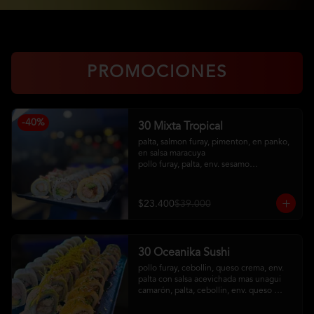
PROMOCIONES
-
40
%
30 Mixta Tropical
palta, salmon furay, pimenton, en panko, 
en salsa maracuya

pollo furay, palta, env. sesamo

camaron furay, queso crema, cebollin, 
env en palta, toping de kanikama frito, 
salsa acevichada
$23.400
$39.000
30 Oceanika Sushi
pollo furay, cebollin, queso crema, env. 
palta con salsa acevichada mas unagui

camarón, palta, cebollin, env. queso 
crema

salmon furay, palta, cebollin, env. panko 