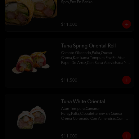
Spcy,Env En Panko
$11.000
Tuna Spring Oriental Roll
Camote Glaceado,Palta,Queso 
Crema,Kanikama Tempura,Env.En Atun 
Papel De Arroz,Con Salsa Acevichada Y 
Camote Al Hilo
$11.500
Tuna White Oriental
Atun Tempura,Camaron 
Furay,Palta,Ciboulette Env.En Queso 
Crema Coronado Con Almendras,Con 
Salsa De Frambuesa Y Unagui
$11.000