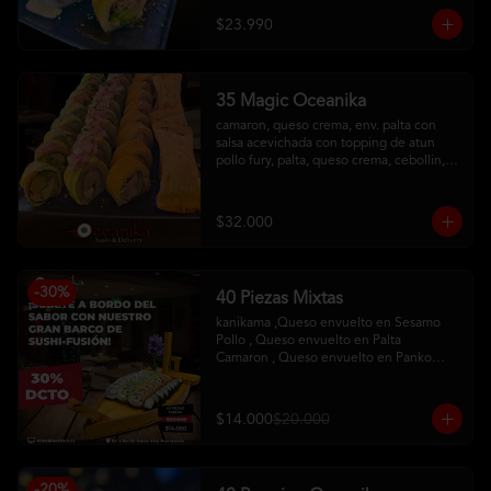
con salsa maracuya
$23.990
35 Magic Oceanika
camaron, queso crema, env. palta con 
salsa acevichada con topping de atun

pollo fury, palta, queso crema, cebollin, 
env. palta y salmon con salsa acevichada

pollo, queso crema, cebollin, env. 
tempura

$32.000
tequeños de queso
-
30
%
40 Piezas Mixtas
kanikama ,Queso envuelto en Sesamo 

Pollo , Queso envuelto en Palta

Camaron , Queso envuelto en Panko

Hosomaqui del Chef
$14.000
$20.000
-
20
%