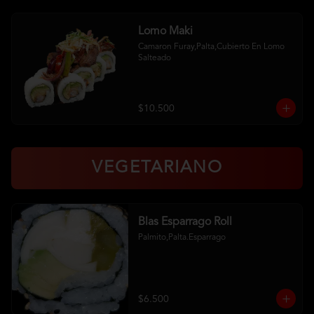
Lomo Maki
Camaron Furay,Palta,Cubierto En Lomo 
Salteado
$10.500
VEGETARIANO
Blas Esparrago Roll
Palmito,Palta.Esparrago
$6.500