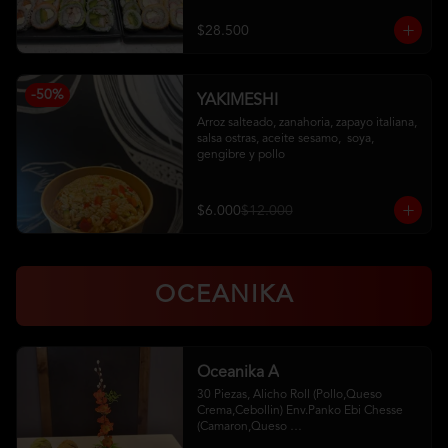
Pollo, Palta (Ciboulette)

Kanikama, Queso (Tempura)

$28.500
Camaron, Queso (Panko)

Hosomaki
-
50
%
YAKIMESHI
Arroz salteado, zanahoria, zapayo italiana, 
salsa ostras, aceite sesamo,  soya, 
gengibre y pollo
$6.000
$12.000
OCEANIKA
Oceanika A
30 Piezas, Alicho Roll (Pollo,Queso 
Crema,Cebollin) Env.Panko Ebi Chesse 
(Camaron,Queso 
Crema,Cebollin,Env.Palta)5 Unid. De 