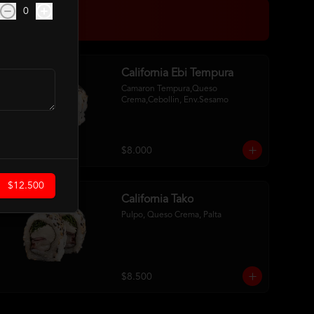
0
California Ebi Tempura
Camaron Tempura,Queso 
Crema,Cebollin, Env.Sesamo
$8.000
$12.500
California Tako
Pulpo, Queso Crema, Palta
$8.500