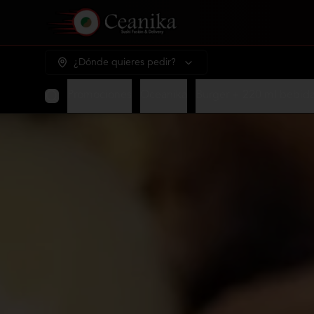
¿Dónde quieres pedir?
Promociones
Oceanika
Burger + 220 ml bebid