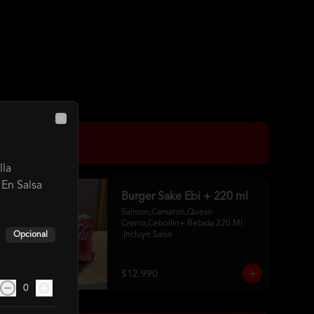
Close
lla
En Salsa
Burger Sake Ebi + 220 ml
Salmon,Camaron,Queso 
Crema,Cebollin+ Bebida 220 Ml 
Opcional
.Incluye Salsa
$12.990
0