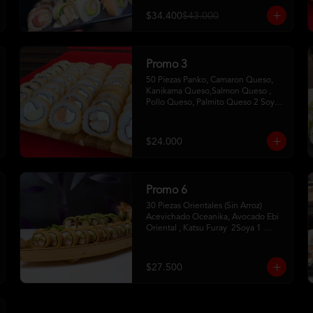
$34.400
$43.000
Promo 3
50 Piezas Panko, Camaron Queso, 
Kanikama Queso,Salmon Queso , 
Pollo Queso, Palmito Queso 2 Soya2 
Dulce 2 Palitos
$24.000
Promo 6
30 Piezas Orientales (Sin Arroz) 
Acevichado Oceanika, Avocado Ebi 
Oriental , Katsu Furay  2Soya 1 
Unagui 2 Palitos
$27.500