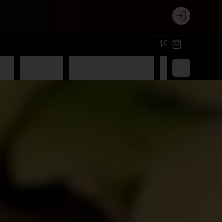
Login
$0
iano
Roll Oriental
Roll Envuelto en Salmon
Roll Envuelto en