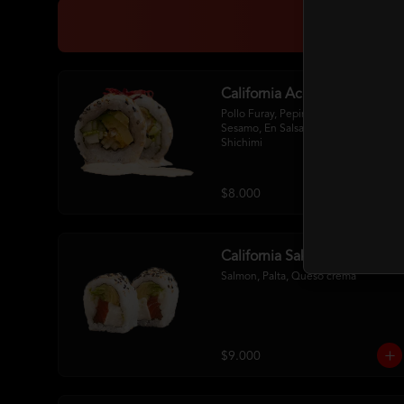
California Acevichada
Pollo Furay, Pepino, Palta Env. En 
Sesamo, En Salsa Acevichada Y 
Shichimi
$8.000
California Sake Cheese
Salmon, Palta, Queso crema
$9.000