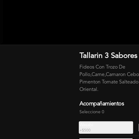
Tallarin 3 Sabores
BURGER + 220 ML BEBIDA
Fideos Con Trozo De
Pollo,Carne,Camaron Cebo
Pimenton Tomate Salteado 
Burger Mira Mar + 220 ml
Oriental.
Salmon,Camaron,Kanikama,Palta,Qu
eso Crema+ Bebida 220 Ml . Incluye 
Acompañamientos
Salsa
Seleccione 0
$12.000
Wasabi
+
$500