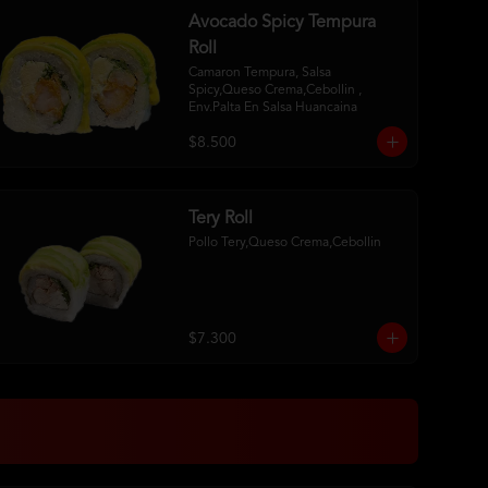
Avocado Spicy Tempura
Roll
Camaron Tempura, Salsa 
Spicy,Queso Crema,Cebollin , 
Env.Palta En Salsa Huancaina
$8.500
Tery Roll
Pollo Tery,Queso Crema,Cebollin
$7.300