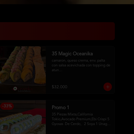
35 Magic Oceanika
camaron, queso crema, env. palta 
con salsa acevichada con topping de 
atun

pollo fury, palta, queso crema, 
cebollin, env. palta y salmon con 
salsa acevichada

$32.000
pollo, queso crema, cebollin, env. 
tempura

tequeños de queso
-
33
%
Promo 1
35 Piezas Mixta,California 
Tokio,Avocado Premium,Ebi Crispi 5 
Gyosas  De Cerdo,   2 Soya 1 Unagui 
2 Palitos