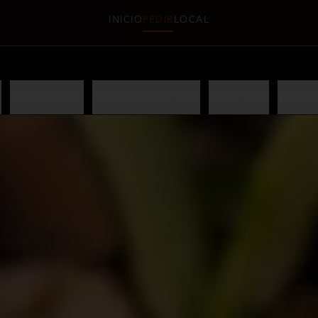
INICIO
PEDIR
LOCAL
a
California Rolls
Roll Envuelto en Palta
Maki Fusion
Vegetar