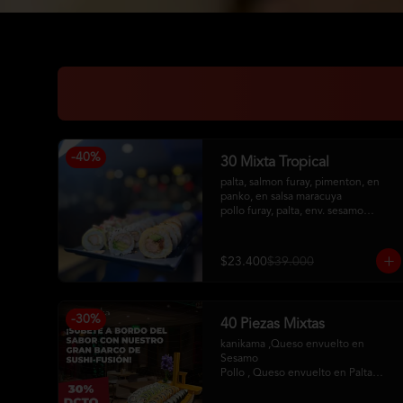
-
40
%
30 Mixta Tropical
palta, salmon furay, pimenton, en 
panko, en salsa maracuya

pollo furay, palta, env. sesamo

camaron furay, queso crema, 
cebollin, env en palta, toping de 
kanikama frito, salsa acevichada
$23.400
$39.000
-
30
%
40 Piezas Mixtas
kanikama ,Queso envuelto en 
Sesamo 

Pollo , Queso envuelto en Palta

Camaron , Queso envuelto en Panko

Hosomaqui del Chef