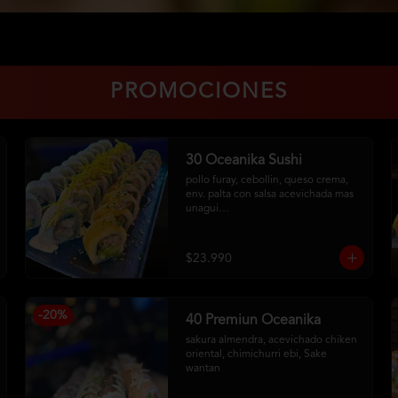
PROMOCIONES
30 Oceanika Sushi
pollo furay, cebollin, queso crema, 
env. palta con salsa acevichada mas 
unagui

camarón, palta, cebollin, env. queso 
crema

salmon furay, palta, cebollin, env. 
$23.990
panko con salsa maracuya
-
20
%
40 Premiun Oceanika
sakura almendra, acevichado chiken 
oriental, chimichurri ebi, Sake 
wantan