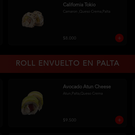
California Tokio
Camaron ,Queso Crema,Palta
$8.000
ROLL ENVUELTO EN PALTA
Avocado Atun Cheese
Atun,Palta,Queso Crema
$9.500