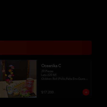
Oceanika C
20 Piezas

Lata 220 Ml 

Chikken Roll (Pollo,Palta Env.Queso 
Crema) 

Tempura Sake Roll ( Salmon,Queso 
Crema ,Cebollin Env Tempura) 

$17.200
2Palitos -1  Soya -1 Unagui