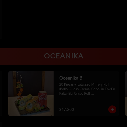
OCEANIKA
Oceanika B
20 Piezas + Lata 220 Ml Tery Roll 
(Pollo,Queso Crema, Cebollin Env.En 
Palta) Ebi Crispy Roll 
(Camaron,Queso Crema,Cebollin, 
Env.En Panko . 2Palitos-1 Soya 
-1Unagui
$17.200