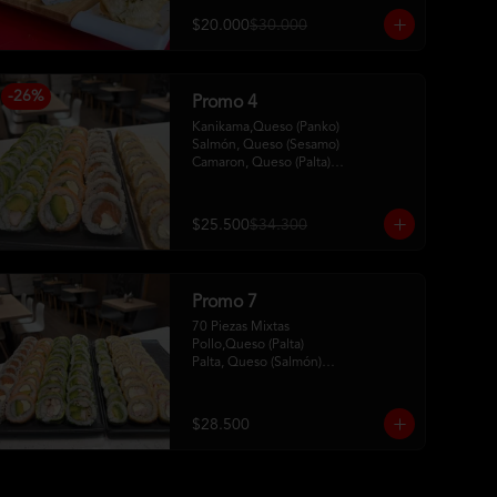
$20.000
$30.000
-
26
%
Promo 4
Kanikama,Queso (Panko)

Salmón, Queso (Sesamo)

Camaron, Queso (Palta)

Palta, Queso (Salmon)

Pollo, Palta (ciboulette)
$25.500
$34.300
Promo 7
70 Piezas Mixtas 

Pollo,Queso (Palta) 

Palta, Queso (Salmón)

Salmón, Queso (Sesamo)

Pollo, Palta (Ciboulette)

Kanikama, Queso (Tempura)

$28.500
Camaron, Queso (Panko)

Hosomaki