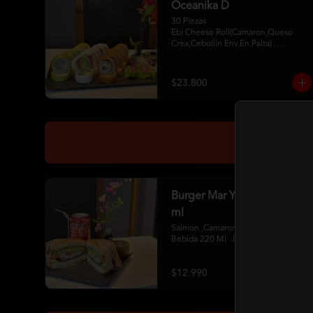
Oceanika D
30 Piezas

Ebi Cheese Roll(Camaron,Queso 
Crea,Cebollin Env.En Palta) 

Cheese Sake Roll (Salmon,Palta 
Env.Queso Crema) 

Chikken Furay (Pollo,Queso Crema 
$23.800
,Ciboulette Env En Panko 

2 Palitos 2Soya 1 Unagui
Burger Mar Y Tierra + 220
ml
Salmon ,Camaron,Pollo ,Palta+ 1 
Bebida 220 Ml  .Incluye Salsa
$12.990