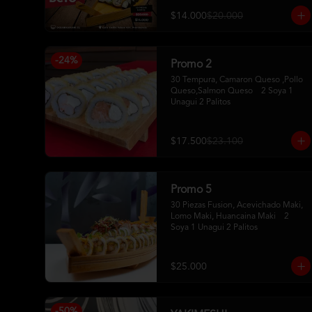
$14.000
$20.000
-
24
%
Promo 2
30 Tempura, Camaron Queso ,Pollo 
Queso,Salmon Queso    2 Soya 1 
Unagui 2 Palitos
$17.500
$23.100
Promo 5
30 Piezas Fusion, Acevichado Maki, 
Lomo Maki, Huancaina Maki    2 
Soya 1 Unagui 2 Palitos
$25.000
-
50
%