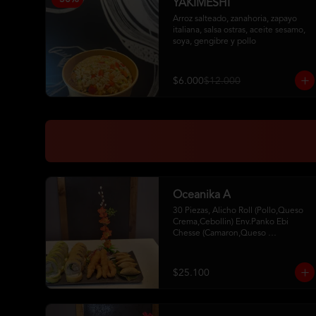
YAKIMESHI
Arroz salteado, zanahoria, zapayo 
italiana, salsa ostras, aceite sesamo,  
soya, gengibre y pollo
$6.000
$12.000
Oceanika A
30 Piezas, Alicho Roll (Pollo,Queso 
Crema,Cebollin) Env.Panko Ebi 
Chesse (Camaron,Queso 
Crema,Cebollin,Env.Palta)5 Unid. De 
Camaron Furay 5 Gyosas De Cerdo 
2Palitos - 2 Soya- 1Unagui
$25.100