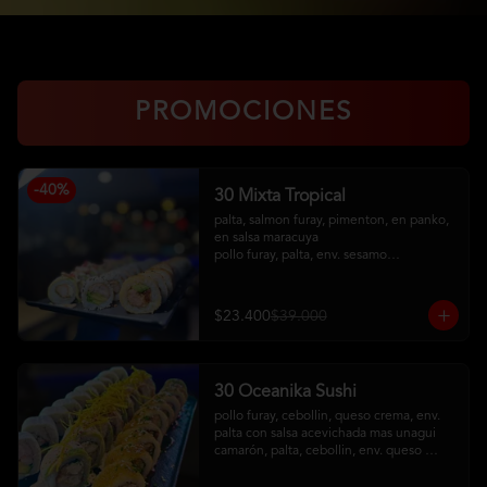
PROMOCIONES
-
40
%
30 Mixta Tropical
palta, salmon furay, pimenton, en panko, 
en salsa maracuya

pollo furay, palta, env. sesamo

camaron furay, queso crema, cebollin, 
env en palta, toping de kanikama frito, 
salsa acevichada
$23.400
$39.000
30 Oceanika Sushi
pollo furay, cebollin, queso crema, env. 
palta con salsa acevichada mas unagui

camarón, palta, cebollin, env. queso 
crema

salmon furay, palta, cebollin, env. panko 