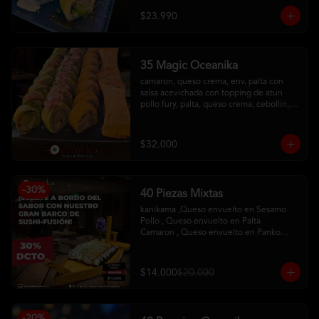
con salsa maracuya
$23.990
35 Magic Oceanika
camaron, queso crema, env. palta con 
salsa acevichada con topping de atun

pollo fury, palta, queso crema, cebollin, 
env. palta y salmon con salsa acevichada

pollo, queso crema, cebollin, env. 
tempura

$32.000
tequeños de queso
-
30
%
40 Piezas Mixtas
kanikama ,Queso envuelto en Sesamo 

Pollo , Queso envuelto en Palta

Camaron , Queso envuelto en Panko

Hosomaqui del Chef
$14.000
$20.000
-
20
%