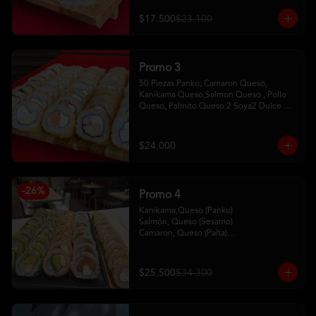
$17.500
$23.100
Promo 3
50 Piezas Panko, Camaron Queso, 
Kanikama Queso,Salmon Queso , Pollo 
Queso, Palmito Queso 2 Soya2 Dulce 2 
Palitos
$24.000
-
26
%
Promo 4
Kanikama,Queso (Panko)

Salmón, Queso (Sesamo)

Camaron, Queso (Palta)

Palta, Queso (Salmon)

Pollo, Palta (ciboulette)
$25.500
$34.300