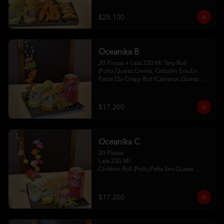
Camaron Furay 5 Gyosas De Cerdo 
2Palitos - 2 Soya- 1Unagui
$25.100
Oceanika B
20 Piezas + Lata 220 Ml Tery Roll 
(Pollo,Queso Crema, Cebollin Env.En 
Palta) Ebi Crispy Roll (Camaron,Queso 
Crema,Cebollin, Env.En Panko . 2Palitos-
1 Soya -1Unagui
$17.200
Oceanika C
20 Piezas

Lata 220 Ml 

Chikken Roll (Pollo,Palta Env.Queso 
Crema) 

Tempura Sake Roll ( Salmon,Queso 
Crema ,Cebollin Env Tempura) 

$17.200
2Palitos -1  Soya -1 Unagui