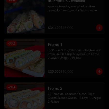
40 Premiun Oceanika
sakura almendra, acevichado chiken 
oriental, chimichurri ebi, Sake wantan
$34.400
$43.000
-
33
%
Promo 1
35 Piezas Mixta,California Tokio,Avocado 
Premium,Ebi Crispi 5 Gyosas  De Cerdo,   
2 Soya 1 Unagui 2 Palitos
$20.000
$30.000
-
24
%
Promo 2
30 Tempura, Camaron Queso ,Pollo 
Queso,Salmon Queso    2 Soya 1 Unagui 
2 Palitos