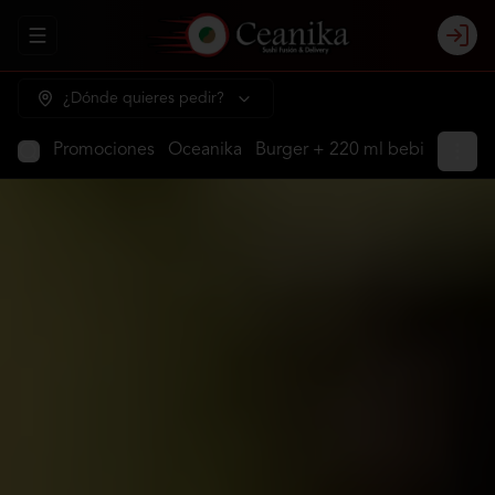
Abrir menu de navegación
Login
¿Dónde quieres pedir?
Promociones
Oceanika
Burger + 220 ml bebida
Calif