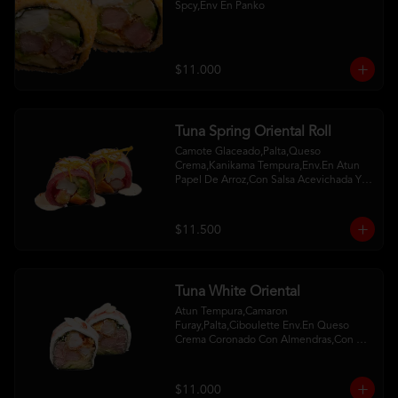
Spcy,Env En Panko
$11.000
Tuna Spring Oriental Roll
Camote Glaceado,Palta,Queso 
Crema,Kanikama Tempura,Env.En Atun 
Papel De Arroz,Con Salsa Acevichada Y 
Camote Al Hilo
$11.500
Tuna White Oriental
Atun Tempura,Camaron 
Furay,Palta,Ciboulette Env.En Queso 
Crema Coronado Con Almendras,Con 
Salsa De Frambuesa Y Unagui
$11.000