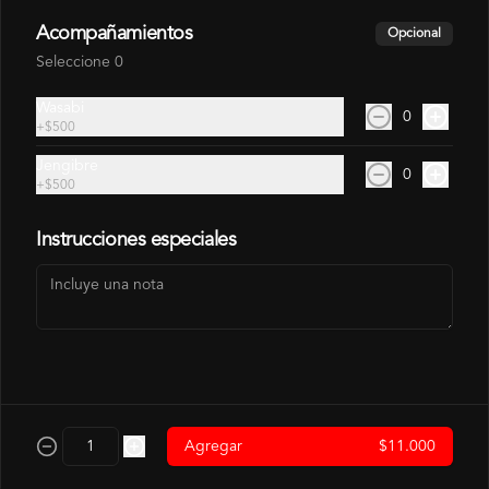
Acompañamientos
Opcional
$3.500
Seleccione 0
Wasabi
0
Hosomaki Camaron
+
$500
Camarón, Arroz
Jengibre
0
+
$500
Instrucciones especiales
$4.500
Hosomaki Salmon
Salmon, Arroz
$4.500
Agregar
$11.000