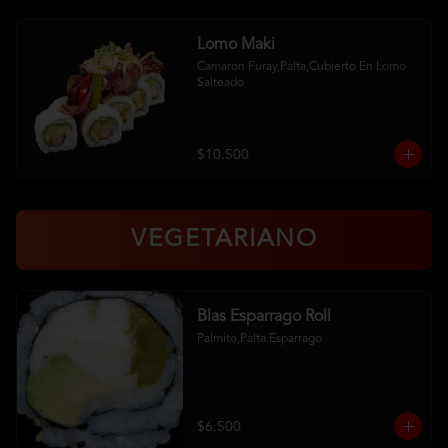
Lomo Maki
Camaron Furay,Palta,Cubierto En Lomo 
Salteado
$10.500
VEGETARIANO
Blas Esparrago Roll
Palmito,Palta.Esparrago
$6.500