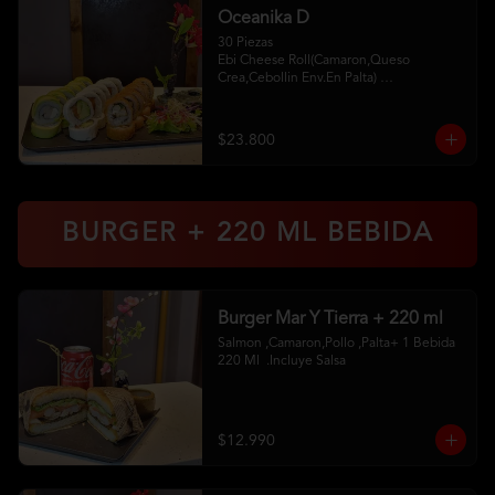
Oceanika D
30 Piezas

Ebi Cheese Roll(Camaron,Queso 
Crea,Cebollin Env.En Palta) 

Cheese Sake Roll (Salmon,Palta 
Env.Queso Crema) 

Chikken Furay (Pollo,Queso Crema 
$23.800
,Ciboulette Env En Panko 

2 Palitos 2Soya 1 Unagui
BURGER + 220 ML BEBIDA
Burger Mar Y Tierra + 220 ml
Salmon ,Camaron,Pollo ,Palta+ 1 Bebida 
220 Ml  .Incluye Salsa
$12.990