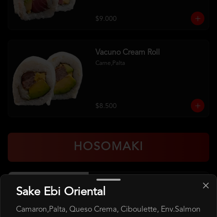
$9.000
Vacuno Cream Roll
Carne,Palta
$8.500
HOSOMAKI
Hosomaki Atun
Sake Ebi Oriental
Atún, Arroz
Camaron,Palta, Queso Crema, Ciboulette, Env.Salmon