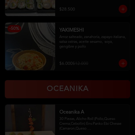
Pollo, Palta (Ciboulette)

Kanikama, Queso (Tempura)

$28.500
Camaron, Queso (Panko)

Hosomaki
-
50
%
YAKIMESHI
Arroz salteado, zanahoria, zapayo italiana, 
salsa ostras, aceite sesamo,  soya, 
gengibre y pollo
$6.000
$12.000
OCEANIKA
Oceanika A
30 Piezas, Alicho Roll (Pollo,Queso 
Crema,Cebollin) Env.Panko Ebi Chesse 
(Camaron,Queso 
Crema,Cebollin,Env.Palta)5 Unid. De 