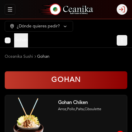
Abrir menu de navegación
Login
¿Dónde quieres pedir?
Gohan
Oceanika Sushi
Gohan
GOHAN
Gohan Chiken
Arroz,Pollo,Palta,Ciboulette