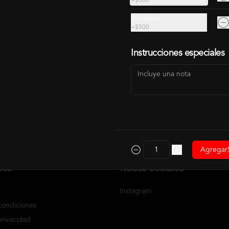
+
$500
$4.500
Jengibre
+
$500
Instrucciones especiales
Agregar
nos
Redes sociales
Instagram
condiciones
privacidad