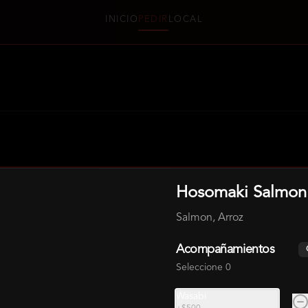
INICIO
PEDIR
LOCAL
HOSOMAKI
Hosomaki Salmon
Salmon, Arroz
Hosomaki Camaron
Acompañamientos
Camarón, Arroz
Seleccione 0
Wasabi