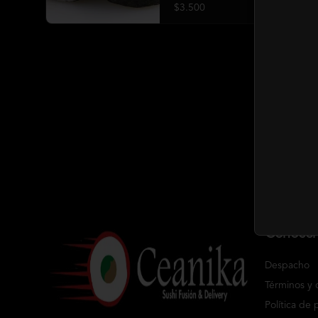
$3.500
Conóce
Despacho
Términos y 
Política de 