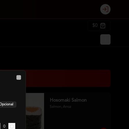
Login
$0
Close
Hosomaki Salmon
Opcional
Salmon, Arroz
0