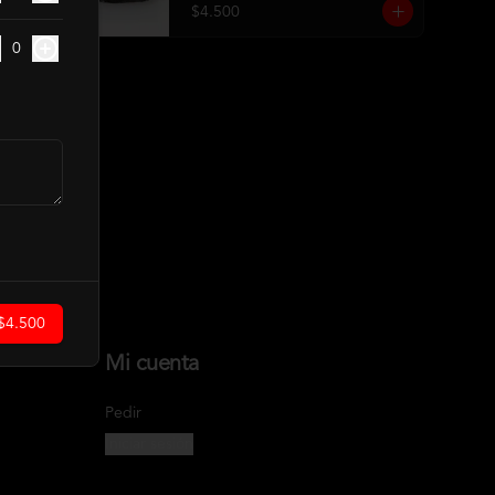
$4.500
0
$4.500
Mi cuenta
Pedir
Iniciar sesión