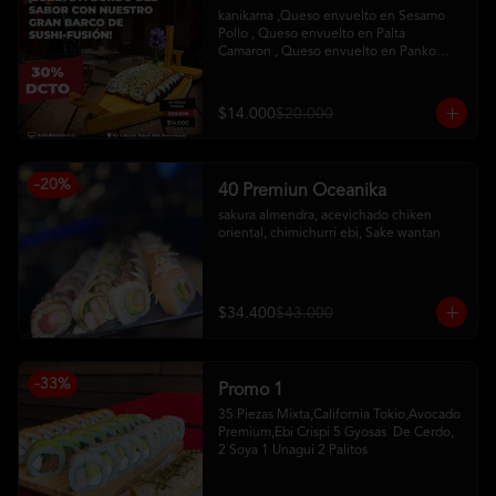
kanikama ,Queso envuelto en Sesamo 

Pollo , Queso envuelto en Palta

Camaron , Queso envuelto en Panko

Hosomaqui del Chef
$14.000
$20.000
-
20
%
40 Premiun Oceanika
sakura almendra, acevichado chiken 
oriental, chimichurri ebi, Sake wantan
$34.400
$43.000
-
33
%
Promo 1
35 Piezas Mixta,California Tokio,Avocado 
Premium,Ebi Crispi 5 Gyosas  De Cerdo,   
2 Soya 1 Unagui 2 Palitos