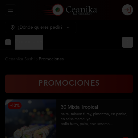
Abrir menu de navegación
Login
¿Dónde quieres pedir?
Promociones
Oceanika Sushi
Promociones
PROMOCIONES
-
40
%
30 Mixta Tropical
palta, salmon furay, pimenton, en panko, 
en salsa maracuya

pollo furay, palta, env. sesamo

camaron furay, queso crema, cebollin, 
env en palta, toping de kanikama frito, 