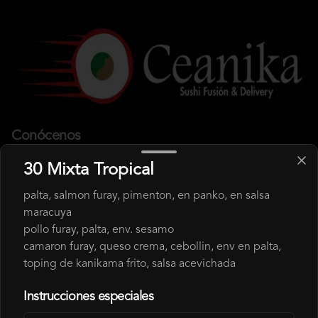
Conócenos
30 Mixta Tropical
Despacho
Términos y condiciones
palta, salmon furay, pimenton, en panko, en salsa
Política de privacidad
maracuya
pollo furay, palta, env. sesamo
Redes sociales
camaron furay, queso crema, cebollin, env en palta,
toping de kanikama frito, salsa acevichada
Instagram
Instrucciones especiales
Mi cuenta