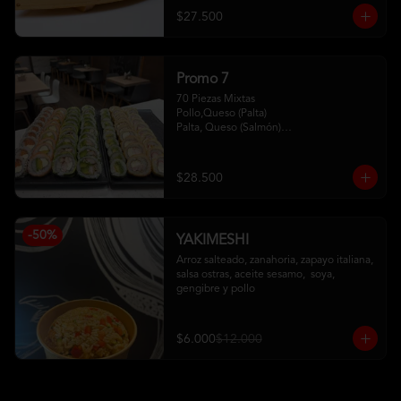
$27.500
Promo 7
70 Piezas Mixtas 

Pollo,Queso (Palta) 

Palta, Queso (Salmón)

Salmón, Queso (Sesamo)

Pollo, Palta (Ciboulette)

Kanikama, Queso (Tempura)

$28.500
Camaron, Queso (Panko)

Hosomaki
-
50
%
YAKIMESHI
Arroz salteado, zanahoria, zapayo italiana, 
salsa ostras, aceite sesamo,  soya, 
gengibre y pollo
$6.000
$12.000