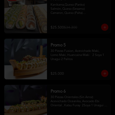
Kanikama,Queso (Panko)

Salmón, Queso (Sesamo)

Camaron, Queso (Palta)

Palta, Queso (Salmon)

Pollo, Palta (ciboulette)
$25.500
$34.300
Promo 5
30 Piezas Fusion, Acevichado Maki, 
Lomo Maki, Huancaina Maki    2 Soya 1 
Unagui 2 Palitos
$25.000
Promo 6
30 Piezas Orientales (Sin Arroz) 
Acevichado Oceanika, Avocado Ebi 
Oriental , Katsu Furay  2Soya 1 Unagui 2 
Palitos