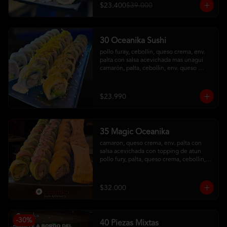
salsa acevichada
$23.400
$39.000
30 Oceanika Sushi
pollo furay, cebollin, queso crema, env. 
palta con salsa acevichada mas unagui

camarón, palta, cebollin, env. queso 
crema

salmon furay, palta, cebollin, env. panko 
con salsa maracuya
$23.990
35 Magic Oceanika
camaron, queso crema, env. palta con 
salsa acevichada con topping de atun

pollo fury, palta, queso crema, cebollin, 
env. palta y salmon con salsa acevichada

pollo, queso crema, cebollin, env. 
tempura

$32.000
tequeños de queso
-
30
%
40 Piezas Mixtas