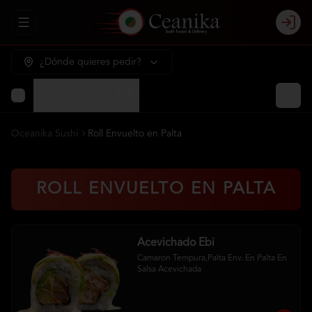
Abrir menu de navegación
Login
¿Dónde quieres pedir?
Roll Envuelto en Palta
Oceanika Sushi
Roll Envuelto en Palta
ROLL ENVUELTO EN PALTA
Acevichado Ebi
Camaron Tempura,Palta Env. En Palta En 
Salsa Acevichada