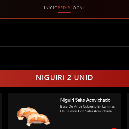
INICIO
PEDIR
LOCAL
NIGUIRI 2 UNID
Niguiri Sake Acevichado
Base De Arroz Cubierto En Laminas 
De Salmon Con Salsa Acevichada