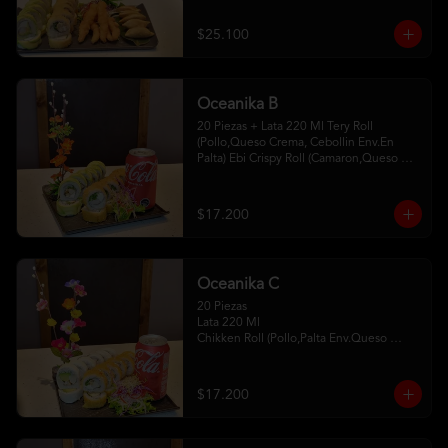
Camaron Furay 5 Gyosas De Cerdo 
2Palitos - 2 Soya- 1Unagui
$25.100
Oceanika B
20 Piezas + Lata 220 Ml Tery Roll 
(Pollo,Queso Crema, Cebollin Env.En 
Palta) Ebi Crispy Roll (Camaron,Queso 
Crema,Cebollin, Env.En Panko . 2Palitos-
1 Soya -1Unagui
$17.200
Oceanika C
20 Piezas

Lata 220 Ml 

Chikken Roll (Pollo,Palta Env.Queso 
Crema) 

Tempura Sake Roll ( Salmon,Queso 
Crema ,Cebollin Env Tempura) 

$17.200
2Palitos -1  Soya -1 Unagui