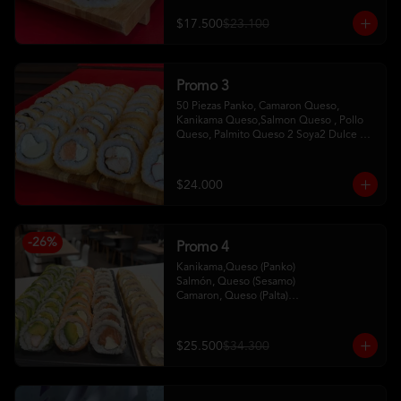
$17.500
$23.100
Promo 3
50 Piezas Panko, Camaron Queso, 
Kanikama Queso,Salmon Queso , Pollo 
Queso, Palmito Queso 2 Soya2 Dulce 2 
Palitos
$24.000
-
26
%
Promo 4
Kanikama,Queso (Panko)

Salmón, Queso (Sesamo)

Camaron, Queso (Palta)

Palta, Queso (Salmon)

Pollo, Palta (ciboulette)
$25.500
$34.300