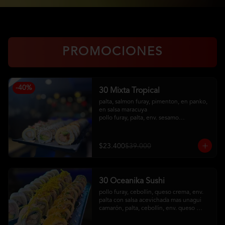
PROMOCIONES
-
40
%
30 Mixta Tropical
palta, salmon furay, pimenton, en panko, 
en salsa maracuya

pollo furay, palta, env. sesamo

camaron furay, queso crema, cebollin, 
env en palta, toping de kanikama frito, 
salsa acevichada
$23.400
$39.000
30 Oceanika Sushi
pollo furay, cebollin, queso crema, env. 
palta con salsa acevichada mas unagui

camarón, palta, cebollin, env. queso 
crema

salmon furay, palta, cebollin, env. panko 