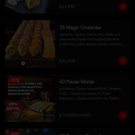
con salsa maracuya
$23.990
35 Magic Oceanika
camaron, queso crema, env. palta con 
salsa acevichada con topping de atun

pollo fury, palta, queso crema, cebollin, 
env. palta y salmon con salsa acevichada

pollo, queso crema, cebollin, env. 
tempura

$32.000
tequeños de queso
-
30
%
40 Piezas Mixtas
kanikama ,Queso envuelto en Sesamo 

Pollo , Queso envuelto en Palta

Camaron , Queso envuelto en Panko

Hosomaqui del Chef
$14.000
$20.000
-
20
%