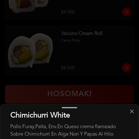
$9.000
Vacuno Cream Roll
Carne,Palta
$8.500
HOSOMAKI
Chimichurri White
Hosomaki Atun
Atún, Arroz
Pollo Furay,Palta, Env.En Queso crema flameado
Sobre Chimichurri En Alga Nori Y Papas Al Hilo