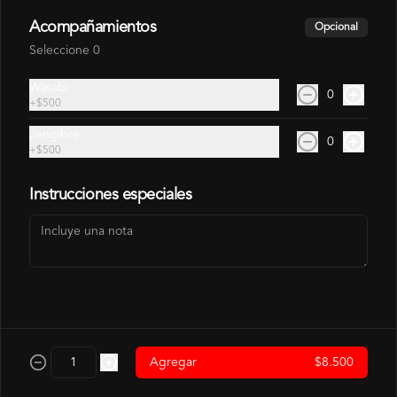
Acompañamientos
Opcional
$3.500
Seleccione 0
Wasabi
0
Hosomaki Camaron
+
$500
Camarón, Arroz
Jengibre
0
+
$500
Instrucciones especiales
$4.500
Hosomaki Salmon
Salmon, Arroz
$4.500
Agregar
$8.500