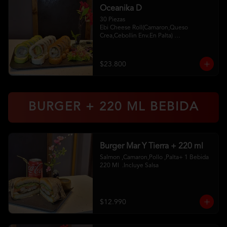
Oceanika D
30 Piezas

Ebi Cheese Roll(Camaron,Queso 
Crea,Cebollin Env.En Palta) 

Cheese Sake Roll (Salmon,Palta 
Env.Queso Crema) 

Chikken Furay (Pollo,Queso Crema 
$23.800
,Ciboulette Env En Panko 

2 Palitos 2Soya 1 Unagui
BURGER + 220 ML BEBIDA
Burger Mar Y Tierra + 220 ml
Salmon ,Camaron,Pollo ,Palta+ 1 Bebida 
220 Ml  .Incluye Salsa
$12.990