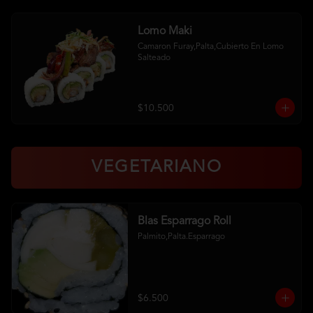
Lomo Maki
Camaron Furay,Palta,Cubierto En Lomo 
Salteado
$10.500
VEGETARIANO
Blas Esparrago Roll
Palmito,Palta.Esparrago
$6.500