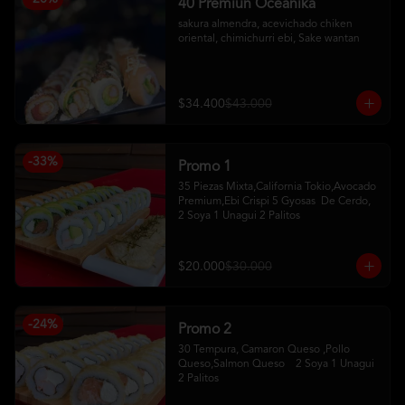
40 Premiun Oceanika
sakura almendra, acevichado chiken 
oriental, chimichurri ebi, Sake wantan
$34.400
$43.000
-
33
%
Promo 1
35 Piezas Mixta,California Tokio,Avocado 
Premium,Ebi Crispi 5 Gyosas  De Cerdo,   
2 Soya 1 Unagui 2 Palitos
$20.000
$30.000
-
24
%
Promo 2
30 Tempura, Camaron Queso ,Pollo 
Queso,Salmon Queso    2 Soya 1 Unagui 
2 Palitos