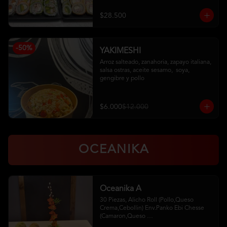
Pollo, Palta (Ciboulette)

Kanikama, Queso (Tempura)

$28.500
Camaron, Queso (Panko)

Hosomaki
-
50
%
YAKIMESHI
Arroz salteado, zanahoria, zapayo italiana, 
salsa ostras, aceite sesamo,  soya, 
gengibre y pollo
$6.000
$12.000
OCEANIKA
Oceanika A
30 Piezas, Alicho Roll (Pollo,Queso 
Crema,Cebollin) Env.Panko Ebi Chesse 
(Camaron,Queso 
Crema,Cebollin,Env.Palta)5 Unid. De 