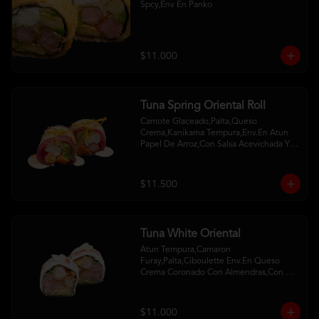
Spcy,Env En Panko
$11.000
Tuna Spring Oriental Roll
Camote Glaceado,Palta,Queso 
Crema,Kanikama Tempura,Env.En Atun 
Papel De Arroz,Con Salsa Acevichada Y 
Camote Al Hilo
$11.500
Tuna White Oriental
Atun Tempura,Camaron 
Furay,Palta,Ciboulette Env.En Queso 
Crema Coronado Con Almendras,Con 
Salsa De Frambuesa Y Unagui
$11.000