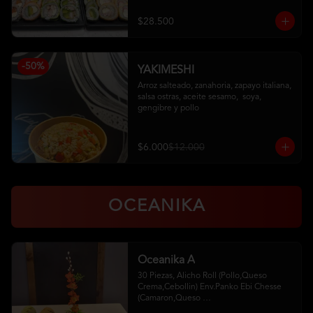
Pollo, Palta (Ciboulette)

Kanikama, Queso (Tempura)

$28.500
Camaron, Queso (Panko)

Hosomaki
-
50
%
YAKIMESHI
Arroz salteado, zanahoria, zapayo italiana, 
salsa ostras, aceite sesamo,  soya, 
gengibre y pollo
$6.000
$12.000
OCEANIKA
Oceanika A
30 Piezas, Alicho Roll (Pollo,Queso 
Crema,Cebollin) Env.Panko Ebi Chesse 
(Camaron,Queso 
Crema,Cebollin,Env.Palta)5 Unid. De 