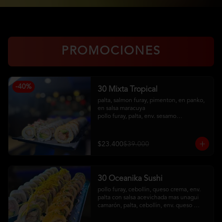
PROMOCIONES
-
40
%
30 Mixta Tropical
palta, salmon furay, pimenton, en panko, 
en salsa maracuya

pollo furay, palta, env. sesamo

camaron furay, queso crema, cebollin, 
env en palta, toping de kanikama frito, 
salsa acevichada
$23.400
$39.000
30 Oceanika Sushi
pollo furay, cebollin, queso crema, env. 
palta con salsa acevichada mas unagui

camarón, palta, cebollin, env. queso 
crema

salmon furay, palta, cebollin, env. panko 