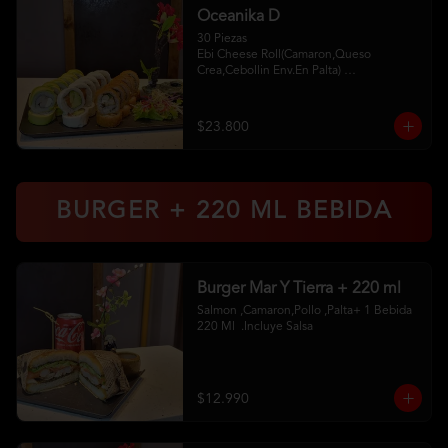
Oceanika D
30 Piezas

Ebi Cheese Roll(Camaron,Queso 
Crea,Cebollin Env.En Palta) 

Cheese Sake Roll (Salmon,Palta 
Env.Queso Crema) 

Chikken Furay (Pollo,Queso Crema 
$23.800
,Ciboulette Env En Panko 

2 Palitos 2Soya 1 Unagui
BURGER + 220 ML BEBIDA
Burger Mar Y Tierra + 220 ml
Salmon ,Camaron,Pollo ,Palta+ 1 Bebida 
220 Ml  .Incluye Salsa
$12.990