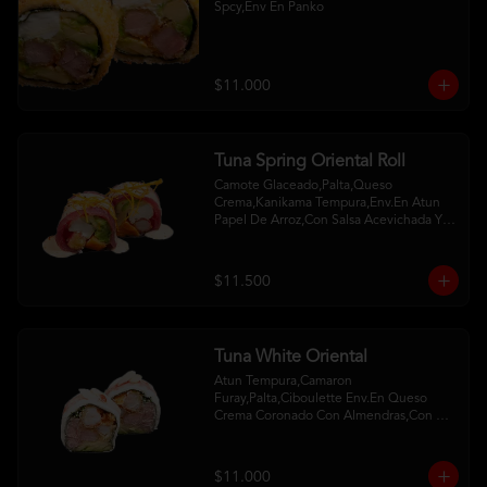
Spcy,Env En Panko
$11.000
Tuna Spring Oriental Roll
Camote Glaceado,Palta,Queso 
Crema,Kanikama Tempura,Env.En Atun 
Papel De Arroz,Con Salsa Acevichada Y 
Camote Al Hilo
$11.500
Tuna White Oriental
Atun Tempura,Camaron 
Furay,Palta,Ciboulette Env.En Queso 
Crema Coronado Con Almendras,Con 
Salsa De Frambuesa Y Unagui
$11.000