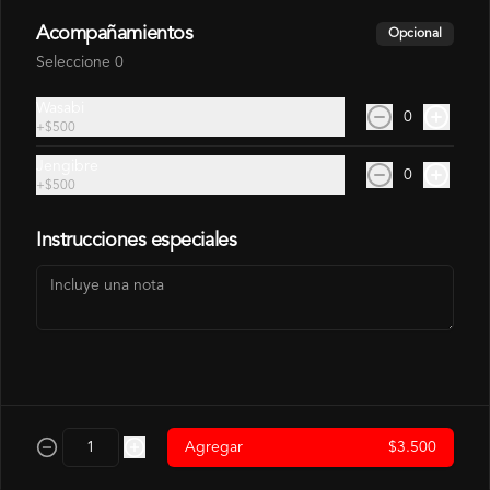
Acompañamientos
Opcional
$3.500
Seleccione 0
Wasabi
0
Hosomaki Camaron
+
$500
Camarón, Arroz
Jengibre
0
+
$500
Instrucciones especiales
$4.500
Hosomaki Salmon
Salmon, Arroz
$4.500
Agregar
$3.500