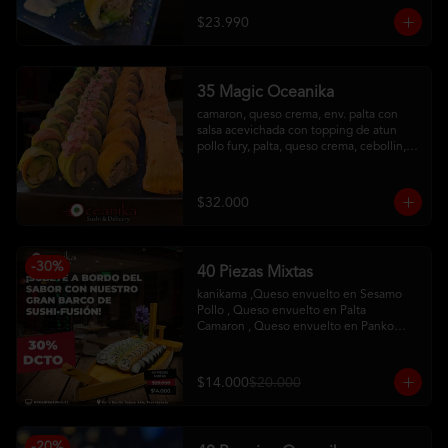
con salsa maracuya
$23.990
35 Magic Oceanika
camaron, queso crema, env. palta con 
salsa acevichada con topping de atun

pollo fury, palta, queso crema, cebollin, 
env. palta y salmon con salsa acevichada

pollo, queso crema, cebollin, env. 
tempura

$32.000
tequeños de queso
-
30
%
40 Piezas Mixtas
kanikama ,Queso envuelto en Sesamo 

Pollo , Queso envuelto en Palta

Camaron , Queso envuelto en Panko

Hosomaqui del Chef
$14.000
$20.000
-
20
%