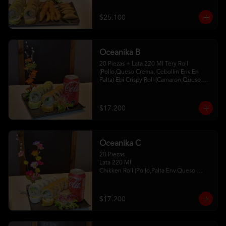
Camaron Furay 5 Gyosas De Cerdo 
2Palitos - 2 Soya- 1Unagui
$25.100
Oceanika B
20 Piezas + Lata 220 Ml Tery Roll 
(Pollo,Queso Crema, Cebollin Env.En 
Palta) Ebi Crispy Roll (Camaron,Queso 
Crema,Cebollin, Env.En Panko . 2Palitos-
1 Soya -1Unagui
$17.200
Oceanika C
20 Piezas

Lata 220 Ml 

Chikken Roll (Pollo,Palta Env.Queso 
Crema) 

Tempura Sake Roll ( Salmon,Queso 
Crema ,Cebollin Env Tempura) 

$17.200
2Palitos -1  Soya -1 Unagui