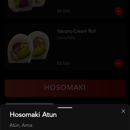
$9.000
Vacuno Cream Roll
Carne,Palta
$8.500
HOSOMAKI
Hosomaki Atun
Hosomaki Atun
Atún, Arroz
Atún, Arroz