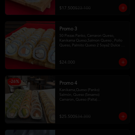
$17.500
$23.100
Promo 3
50 Piezas Panko, Camaron Queso, 
Kanikama Queso,Salmon Queso , Pollo 
Queso, Palmito Queso 2 Soya2 Dulce 2 
Palitos
$24.000
-
26
%
Promo 4
Kanikama,Queso (Panko)

Salmón, Queso (Sesamo)

Camaron, Queso (Palta)

Palta, Queso (Salmon)

Pollo, Palta (ciboulette)
$25.500
$34.300