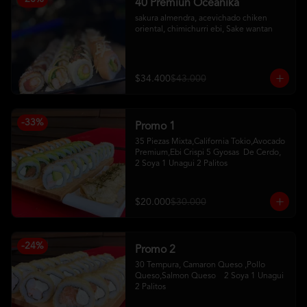
40 Premiun Oceanika
sakura almendra, acevichado chiken 
oriental, chimichurri ebi, Sake wantan
$34.400
$43.000
-
33
%
Promo 1
35 Piezas Mixta,California Tokio,Avocado 
Premium,Ebi Crispi 5 Gyosas  De Cerdo,   
2 Soya 1 Unagui 2 Palitos
$20.000
$30.000
-
24
%
Promo 2
30 Tempura, Camaron Queso ,Pollo 
Queso,Salmon Queso    2 Soya 1 Unagui 
2 Palitos