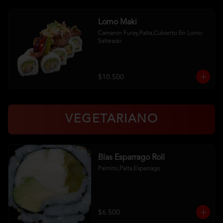
Lomo Maki
Camaron Furay,Palta,Cubierto En Lomo 
Salteado
$10.500
VEGETARIANO
Blas Esparrago Roll
Palmito,Palta.Esparrago
$6.500