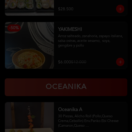
Pollo, Palta (Ciboulette)

Kanikama, Queso (Tempura)

$28.500
Camaron, Queso (Panko)

Hosomaki
-
50
%
YAKIMESHI
Arroz salteado, zanahoria, zapayo italiana, 
salsa ostras, aceite sesamo,  soya, 
gengibre y pollo
$6.000
$12.000
OCEANIKA
Oceanika A
30 Piezas, Alicho Roll (Pollo,Queso 
Crema,Cebollin) Env.Panko Ebi Chesse 
(Camaron,Queso 
Crema,Cebollin,Env.Palta)5 Unid. De 