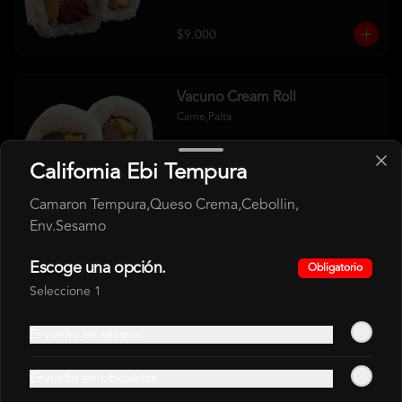
$9.000
Vacuno Cream Roll
Carne,Palta
California Ebi Tempura
$8.500
Camaron Tempura,Queso Crema,Cebollin,
Env.Sesamo
Escoge una opción.
HOSOMAKI
Obligatorio
Seleccione 1
Envuelto en sésamo
Hosomaki Atun
Atún, Arroz
Envuelto en ciboulette