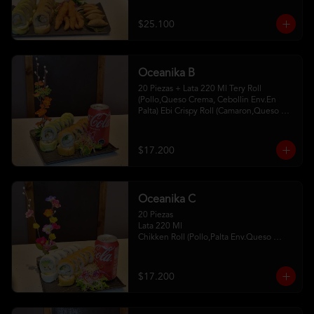
Camaron Furay 5 Gyosas De Cerdo 
2Palitos - 2 Soya- 1Unagui
$25.100
Oceanika B
20 Piezas + Lata 220 Ml Tery Roll 
(Pollo,Queso Crema, Cebollin Env.En 
Palta) Ebi Crispy Roll (Camaron,Queso 
Crema,Cebollin, Env.En Panko . 2Palitos-
1 Soya -1Unagui
$17.200
Oceanika C
20 Piezas

Lata 220 Ml 

Chikken Roll (Pollo,Palta Env.Queso 
Crema) 

Tempura Sake Roll ( Salmon,Queso 
Crema ,Cebollin Env Tempura) 

$17.200
2Palitos -1  Soya -1 Unagui