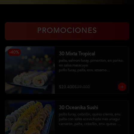
PROMOCIONES
-
40
%
30 Mixta Tropical
palta, salmon furay, pimenton, en panko, 
en salsa maracuya

pollo furay, palta, env. sesamo

camaron furay, queso crema, cebollin, 
env en palta, toping de kanikama frito, 
salsa acevichada
$23.400
$39.000
30 Oceanika Sushi
pollo furay, cebollin, queso crema, env. 
palta con salsa acevichada mas unagui

camarón, palta, cebollin, env. queso 
crema

salmon furay, palta, cebollin, env. panko 