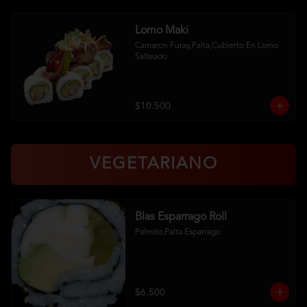
Lomo Maki
Camaron Furay,Palta,Cubierto En Lomo 
Salteado
$10.500
VEGETARIANO
Blas Esparrago Roll
Palmito,Palta.Esparrago
$6.500