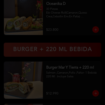
Oceanika D
30 Piezas

Ebi Cheese Roll(Camaron,Queso 
Crea,Cebollin Env.En Palta) 

Cheese Sake Roll (Salmon,Palta 
Env.Queso Crema) 

Chikken Furay (Pollo,Queso Crema 
$23.800
,Ciboulette Env En Panko 

2 Palitos 2Soya 1 Unagui
BURGER + 220 ML BEBIDA
Burger Mar Y Tierra + 220 ml
Salmon ,Camaron,Pollo ,Palta+ 1 Bebida 
220 Ml  .Incluye Salsa
$12.990