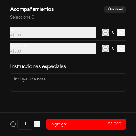
Acompañamientos
Opcional
$3.500
Seleccione 0
Wasabi
0
Hosomaki Camaron
+
$500
Camarón, Arroz
Jengibre
0
+
$500
Instrucciones especiales
$4.500
Hosomaki Salmon
Salmon, Arroz
$4.500
Agregar
$8.000