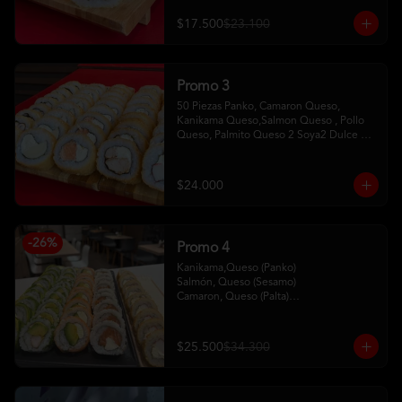
$17.500
$23.100
Promo 3
50 Piezas Panko, Camaron Queso, 
Kanikama Queso,Salmon Queso , Pollo 
Queso, Palmito Queso 2 Soya2 Dulce 2 
Palitos
$24.000
-
26
%
Promo 4
Kanikama,Queso (Panko)

Salmón, Queso (Sesamo)

Camaron, Queso (Palta)

Palta, Queso (Salmon)

Pollo, Palta (ciboulette)
$25.500
$34.300