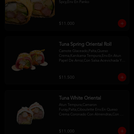
Spcy,Env En Panko
$11.000
Tuna Spring Oriental Roll
Camote Glaceado,Palta,Queso 
Crema,Kanikama Tempura,Env.En Atun 
Papel De Arroz,Con Salsa Acevichada Y 
Camote Al Hilo
$11.500
Tuna White Oriental
Atun Tempura,Camaron 
Furay,Palta,Ciboulette Env.En Queso 
Crema Coronado Con Almendras,Con 
Salsa De Frambuesa Y Unagui
$11.000