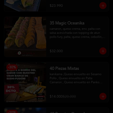
con salsa maracuya
$23.990
35 Magic Oceanika
camaron, queso crema, env. palta con 
salsa acevichada con topping de atun

pollo fury, palta, queso crema, cebollin, 
env. palta y salmon con salsa acevichada

pollo, queso crema, cebollin, env. 
tempura

$32.000
tequeños de queso
-
30
%
40 Piezas Mixtas
kanikama ,Queso envuelto en Sesamo 

Pollo , Queso envuelto en Palta

Camaron , Queso envuelto en Panko

Hosomaqui del Chef
$14.000
$20.000
-
20
%