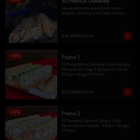
40 Premiun Oceanika
sakura almendra, acevichado chiken 
oriental, chimichurri ebi, Sake wantan
$34.400
$43.000
-
33
%
Promo 1
35 Piezas Mixta,California Tokio,Avocado 
Premium,Ebi Crispi 5 Gyosas  De Cerdo,   
2 Soya 1 Unagui 2 Palitos
$20.000
$30.000
-
24
%
Promo 2
30 Tempura, Camaron Queso ,Pollo 
Queso,Salmon Queso    2 Soya 1 Unagui 
2 Palitos