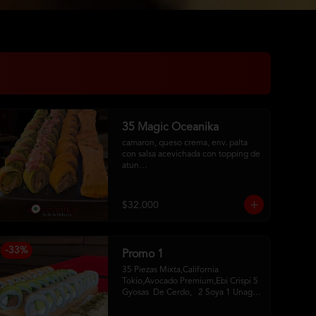
35 Magic Oceanika
camaron, queso crema, env. palta 
con salsa acevichada con topping de 
atun

pollo fury, palta, queso crema, 
cebollin, env. palta y salmon con 
salsa acevichada

$32.000
pollo, queso crema, cebollin, env. 
tempura

tequeños de queso
-
33
%
Promo 1
35 Piezas Mixta,California 
Tokio,Avocado Premium,Ebi Crispi 5 
Gyosas  De Cerdo,   2 Soya 1 Unagui 
2 Palitos