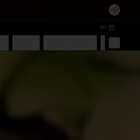
Login
$0
iano
Roll Oriental
Roll Envuelto en Salmon
Roll Envuelto en