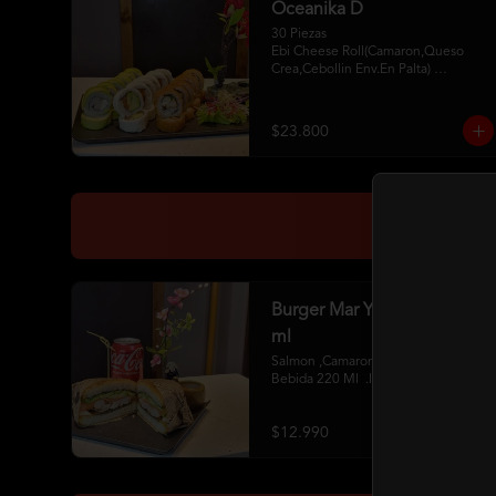
Oceanika D
30 Piezas

Ebi Cheese Roll(Camaron,Queso 
Crea,Cebollin Env.En Palta) 

Cheese Sake Roll (Salmon,Palta 
Env.Queso Crema) 

Chikken Furay (Pollo,Queso Crema 
$23.800
,Ciboulette Env En Panko 

2 Palitos 2Soya 1 Unagui
Burger Mar Y Tierra + 220
ml
Salmon ,Camaron,Pollo ,Palta+ 1 
Bebida 220 Ml  .Incluye Salsa
$12.990