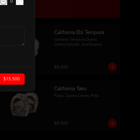
0
California Ebi Tempura
Camaron Tempura,Queso 
Crema,Cebollin, Env.Sesamo
$8.000
$15.500
California Tako
Pulpo, Queso Crema, Palta
$8.500