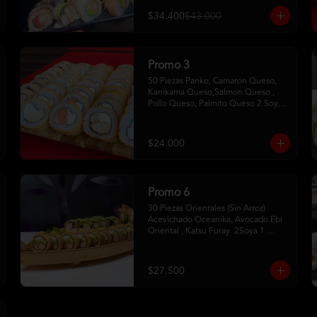
$34.400
$43.000
Promo 3
50 Piezas Panko, Camaron Queso, 
Kanikama Queso,Salmon Queso , 
Pollo Queso, Palmito Queso 2 Soya2 
Dulce 2 Palitos
$24.000
Promo 6
30 Piezas Orientales (Sin Arroz) 
Acevichado Oceanika, Avocado Ebi 
Oriental , Katsu Furay  2Soya 1 
Unagui 2 Palitos
$27.500