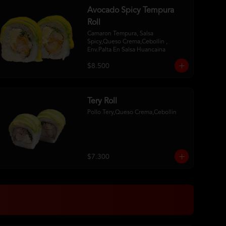
Avocado Spicy Tempura
Roll
Camaron Tempura, Salsa 
Spicy,Queso Crema,Cebollin , 
Env.Palta En Salsa Huancaina
$8.500
Tery Roll
Pollo Tery,Queso Crema,Cebollin
$7.300