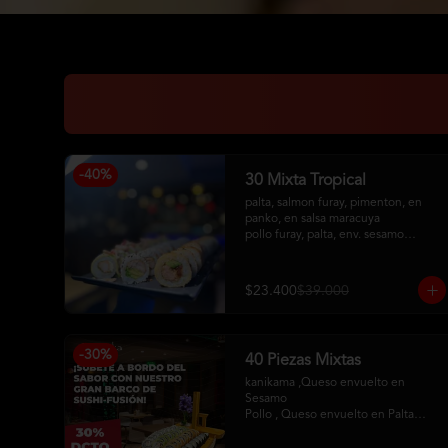
-
40
%
30 Mixta Tropical
palta, salmon furay, pimenton, en 
panko, en salsa maracuya

pollo furay, palta, env. sesamo

camaron furay, queso crema, 
cebollin, env en palta, toping de 
kanikama frito, salsa acevichada
$23.400
$39.000
-
30
%
40 Piezas Mixtas
kanikama ,Queso envuelto en 
Sesamo 

Pollo , Queso envuelto en Palta

Camaron , Queso envuelto en Panko

Hosomaqui del Chef