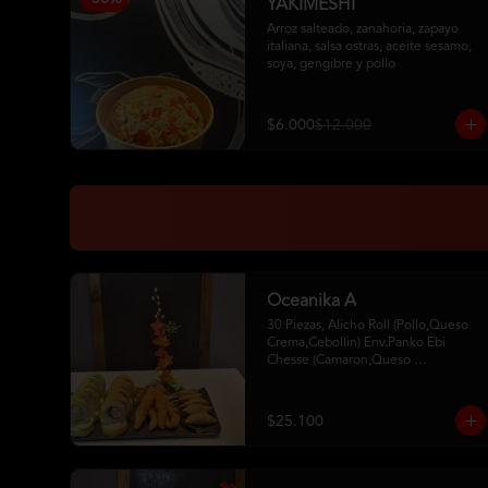
YAKIMESHI
Arroz salteado, zanahoria, zapayo 
italiana, salsa ostras, aceite sesamo,  
soya, gengibre y pollo
$6.000
$12.000
Oceanika A
30 Piezas, Alicho Roll (Pollo,Queso 
Crema,Cebollin) Env.Panko Ebi 
Chesse (Camaron,Queso 
Crema,Cebollin,Env.Palta)5 Unid. De 
Camaron Furay 5 Gyosas De Cerdo 
2Palitos - 2 Soya- 1Unagui
$25.100