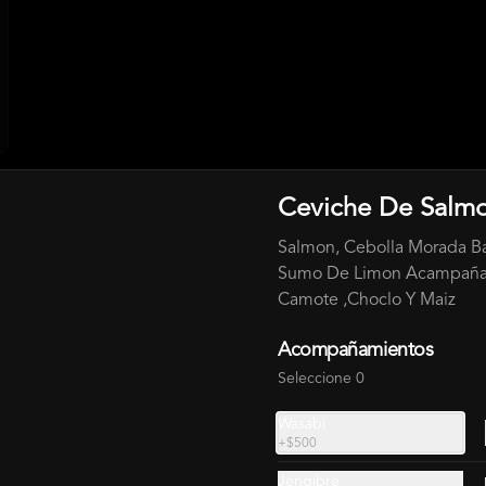
Ceviche De Salm
BURGER + 220 ML BEBIDA
Salmon, Cebolla Morada B
Sumo De Limon Acampañ
Camote ,Choclo Y Maiz
Burger Mira Mar + 220 ml
Salmon,Camaron,Kanikama,Palta,Qu
eso Crema+ Bebida 220 Ml . Incluye 
Acompañamientos
Salsa
Seleccione 0
$12.000
Wasabi
+
$500
Jengibre