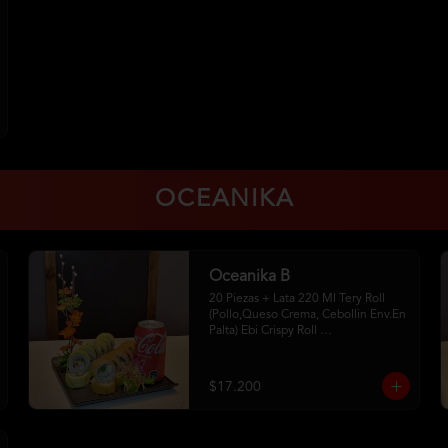
OCEANIKA
Oceanika B
20 Piezas + Lata 220 Ml Tery Roll 
(Pollo,Queso Crema, Cebollin Env.En 
Palta) Ebi Crispy Roll 
(Camaron,Queso Crema,Cebollin, 
Env.En Panko . 2Palitos-1 Soya 
-1Unagui
$17.200