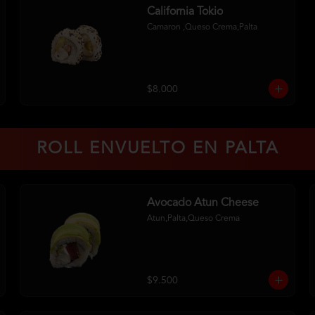
California Tokio
Camaron ,Queso Crema,Palta
$8.000
ROLL ENVUELTO EN PALTA
Avocado Atun Cheese
Atun,Palta,Queso Crema
$9.500