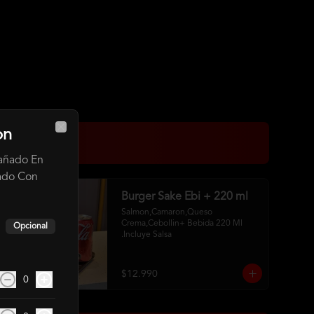
on
Close
añado En
ado Con
Burger Sake Ebi + 220 ml
Salmon,Camaron,Queso 
Crema,Cebollin+ Bebida 220 Ml 
Opcional
.Incluye Salsa
$12.990
0