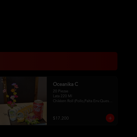
Oceanika C
20 Piezas

Lata 220 Ml 

Chikken Roll (Pollo,Palta Env.Queso 
Crema) 

Tempura Sake Roll ( Salmon,Queso 
Crema ,Cebollin Env Tempura) 

$17.200
2Palitos -1  Soya -1 Unagui