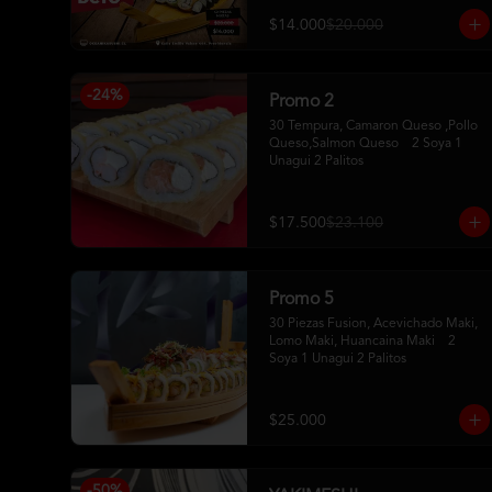
$14.000
$20.000
-
24
%
Promo 2
30 Tempura, Camaron Queso ,Pollo 
Queso,Salmon Queso    2 Soya 1 
Unagui 2 Palitos
$17.500
$23.100
Promo 5
30 Piezas Fusion, Acevichado Maki, 
Lomo Maki, Huancaina Maki    2 
Soya 1 Unagui 2 Palitos
$25.000
-
50
%