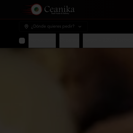
¿Dónde quieres pedir?
Promociones
Oceanika
Burger + 220 ml bebid