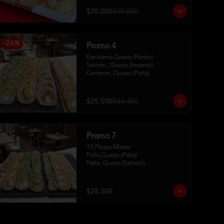
$20.000
$30.000
-
26
%
Promo 4
Kanikama,Queso (Panko)

Salmón, Queso (Sesamo)

Camaron, Queso (Palta)

Palta, Queso (Salmon)

Pollo, Palta (ciboulette)
$25.500
$34.300
Promo 7
70 Piezas Mixtas 

Pollo,Queso (Palta) 

Palta, Queso (Salmón)

Salmón, Queso (Sesamo)

Pollo, Palta (Ciboulette)

Kanikama, Queso (Tempura)

$28.500
Camaron, Queso (Panko)

Hosomaki