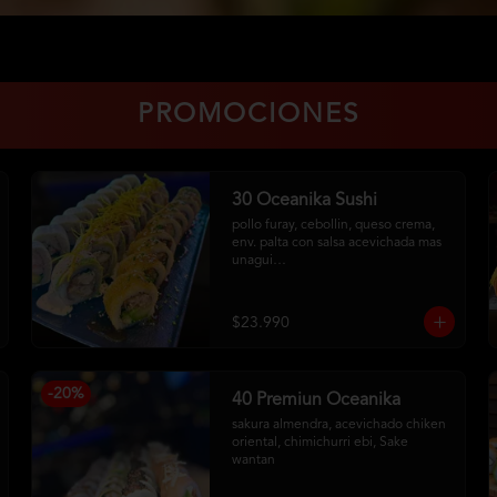
PROMOCIONES
30 Oceanika Sushi
pollo furay, cebollin, queso crema, 
env. palta con salsa acevichada mas 
unagui

camarón, palta, cebollin, env. queso 
crema

salmon furay, palta, cebollin, env. 
$23.990
panko con salsa maracuya
-
20
%
40 Premiun Oceanika
sakura almendra, acevichado chiken 
oriental, chimichurri ebi, Sake 
wantan