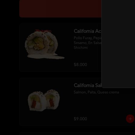
California Acevichada
Pollo Furay, Pepino, Palta Env. En 
Sesamo, En Salsa Acevichada Y 
Shichimi
$8.000
California Sake Cheese
Salmon, Palta, Queso crema
$9.000