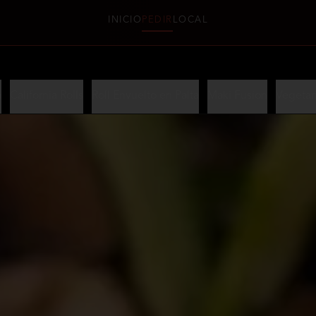
INICIO
PEDIR
LOCAL
a
California Rolls
Roll Envuelto en Palta
Maki Fusion
Vegetar