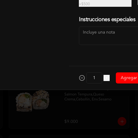
+
$500
CALIFORNIA ROLLS
Instrucciones especiales
California Atun Cheese
Atun,Queso Crema, Palta
$9.000
Agregar
California Sake Tempura
Salmon Tempura,Queso 
Crema,Cebollin, Env.Sesamo
$9.000