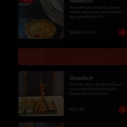
YAKIMESHI
Arroz salteado, zanahoria, zapayo 
italiana, salsa ostras, aceite sesamo,  
soya, gengibre y pollo
$6.000
$12.000
Oceanika A
30 Piezas, Alicho Roll (Pollo,Queso 
Crema,Cebollin) Env.Panko Ebi 
Chesse (Camaron,Queso 
Crema,Cebollin,Env.Palta)5 Unid. De 
Camaron Furay 5 Gyosas De Cerdo 
2Palitos - 2 Soya- 1Unagui
$25.100