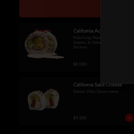
California Acevichada
Pollo Furay, Pepino, Palta Env. En 
Sesamo, En Salsa Acevichada Y 
Shichimi
$8.000
California Sake Cheese
Salmon, Palta, Queso crema
$9.000