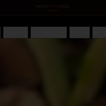
INICIO
PEDIR
LOCAL
a
California Rolls
Roll Envuelto en Palta
Maki Fusion
Vegetar