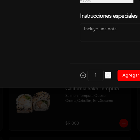
+
$500
CALIFORNIA ROLLS
Instrucciones especiales
California Atun Cheese
Atun,Queso Crema, Palta
$9.000
Agregar
California Sake Tempura
Salmon Tempura,Queso 
Crema,Cebollin, Env.Sesamo
$9.000