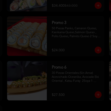
$34.400
$43.000
Promo 3
50 Piezas Panko, Camaron Queso, 
Kanikama Queso,Salmon Queso , 
Pollo Queso, Palmito Queso 2 Soya2 
Dulce 2 Palitos
$24.000
Promo 6
30 Piezas Orientales (Sin Arroz) 
Acevichado Oceanika, Avocado Ebi 
Oriental , Katsu Furay  2Soya 1 
Unagui 2 Palitos
$27.500