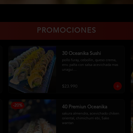
PROMOCIONES
30 Oceanika Sushi
pollo furay, cebollin, queso crema, 
env. palta con salsa acevichada mas 
unagui

camarón, palta, cebollin, env. queso 
crema

salmon furay, palta, cebollin, env. 
$23.990
panko con salsa maracuya
-
20
%
40 Premiun Oceanika
sakura almendra, acevichado chiken 
oriental, chimichurri ebi, Sake 
wantan