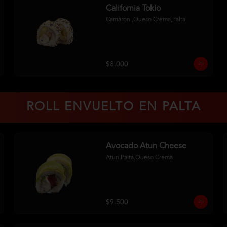
California Tokio
Camaron ,Queso Crema,Palta
$8.000
ROLL ENVUELTO EN PALTA
Avocado Atun Cheese
Atun,Palta,Queso Crema
$9.500