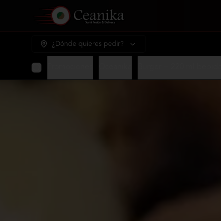
¿Dónde quieres pedir?
Promociones
Oceanika
Burger + 220 ml bebid