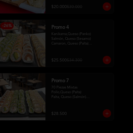
$20.000
$30.000
-
26
%
Promo 4
Kanikama,Queso (Panko)

Salmón, Queso (Sesamo)

Camaron, Queso (Palta)

Palta, Queso (Salmon)

Pollo, Palta (ciboulette)
$25.500
$34.300
Promo 7
70 Piezas Mixtas 

Pollo,Queso (Palta) 

Palta, Queso (Salmón)

Salmón, Queso (Sesamo)

Pollo, Palta (Ciboulette)

Kanikama, Queso (Tempura)

$28.500
Camaron, Queso (Panko)

Hosomaki