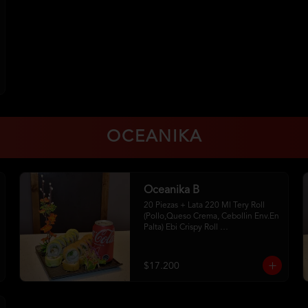
OCEANIKA
Oceanika B
20 Piezas + Lata 220 Ml Tery Roll 
(Pollo,Queso Crema, Cebollin Env.En 
Palta) Ebi Crispy Roll 
(Camaron,Queso Crema,Cebollin, 
Env.En Panko . 2Palitos-1 Soya 
-1Unagui
$17.200