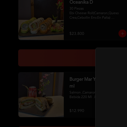
Oceanika D
30 Piezas

Ebi Cheese Roll(Camaron,Queso 
Crea,Cebollin Env.En Palta) 

Cheese Sake Roll (Salmon,Palta 
Env.Queso Crema) 

Chikken Furay (Pollo,Queso Crema 
$23.800
,Ciboulette Env En Panko 

2 Palitos 2Soya 1 Unagui
Burger Mar Y Tierra + 220
ml
Salmon ,Camaron,Pollo ,Palta+ 1 
Bebida 220 Ml  .Incluye Salsa
$12.990