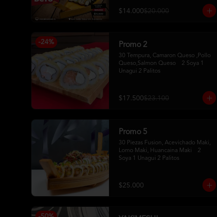
$14.000
$20.000
-
24
%
Promo 2
30 Tempura, Camaron Queso ,Pollo 
Queso,Salmon Queso    2 Soya 1 
Unagui 2 Palitos
$17.500
$23.100
Promo 5
30 Piezas Fusion, Acevichado Maki, 
Lomo Maki, Huancaina Maki    2 
Soya 1 Unagui 2 Palitos
$25.000
-
50
%