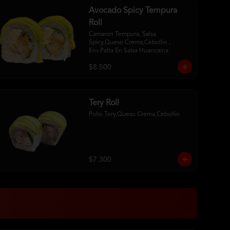
Avocado Spicy Tempura
Roll
Camaron Tempura, Salsa 
Spicy,Queso Crema,Cebollin , 
Env.Palta En Salsa Huancaina
$8.500
Tery Roll
Pollo Tery,Queso Crema,Cebollin
$7.300