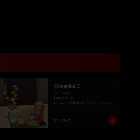
Oceanika C
20 Piezas

Lata 220 Ml 

Chikken Roll (Pollo,Palta Env.Queso 
Crema) 

Tempura Sake Roll ( Salmon,Queso 
Crema ,Cebollin Env Tempura) 

$17.200
2Palitos -1  Soya -1 Unagui