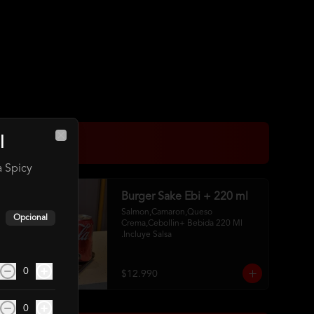
l
Close
 Spicy
Burger Sake Ebi + 220 ml
Salmon,Camaron,Queso 
Opcional
Crema,Cebollin+ Bebida 220 Ml 
.Incluye Salsa
0
$12.990
0