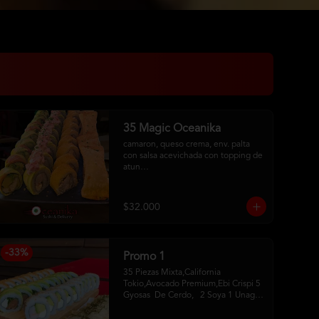
35 Magic Oceanika
camaron, queso crema, env. palta 
con salsa acevichada con topping de 
atun

pollo fury, palta, queso crema, 
cebollin, env. palta y salmon con 
salsa acevichada

$32.000
pollo, queso crema, cebollin, env. 
tempura

tequeños de queso
-
33
%
Promo 1
35 Piezas Mixta,California 
Tokio,Avocado Premium,Ebi Crispi 5 
Gyosas  De Cerdo,   2 Soya 1 Unagui 
2 Palitos