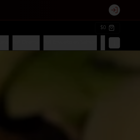
Login
$0
iano
Roll Oriental
Roll Envuelto en Salmon
Roll Envuelto en