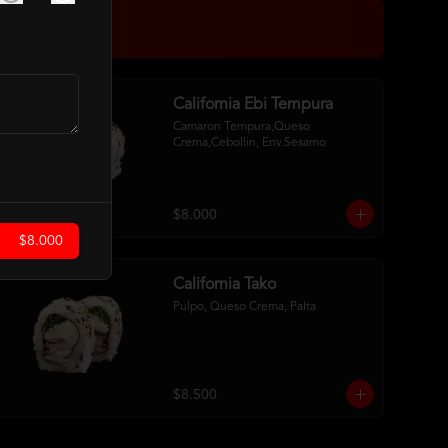
California Ebi Tempura
Camaron Tempura,Queso 
Crema,Cebollin, Env.Sesamo
$8.000
$8.000
California Tako
Pulpo, Queso Crema, Palta
$8.500