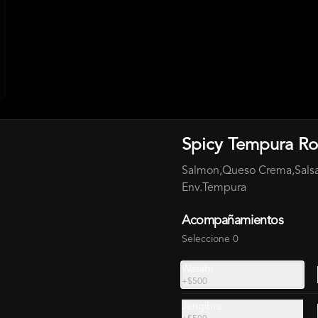
BURGER + 220 ML BEBIDA
Spicy Tempura Ro
Salmon,Queso Crema,Salsa
Env.Tempura
Burger Mira Mar + 220 ml
Salmon,Camaron,Kanikama,Palta,Qu
Acompañamientos
eso Crema+ Bebida 220 Ml . Incluye 
Salsa
Seleccione 0
Wasabi
$12.000
+
$500
Jengibre