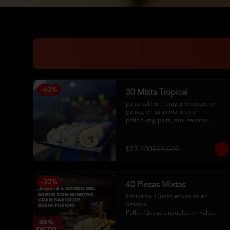
-
40
%
30 Mixta Tropical
palta, salmon furay, pimenton, en 
panko, en salsa maracuya

pollo furay, palta, env. sesamo

camaron furay, queso crema, 
cebollin, env en palta, toping de 
kanikama frito, salsa acevichada
$23.400
$39.000
-
30
%
40 Piezas Mixtas
kanikama ,Queso envuelto en 
Sesamo 

Pollo , Queso envuelto en Palta

Camaron , Queso envuelto en Panko

Hosomaqui del Chef