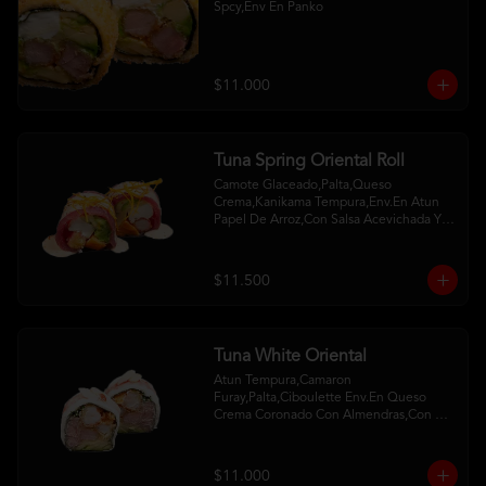
Spcy,Env En Panko
$11.000
Tuna Spring Oriental Roll
Camote Glaceado,Palta,Queso 
Crema,Kanikama Tempura,Env.En Atun 
Papel De Arroz,Con Salsa Acevichada Y 
Camote Al Hilo
$11.500
Tuna White Oriental
Atun Tempura,Camaron 
Furay,Palta,Ciboulette Env.En Queso 
Crema Coronado Con Almendras,Con 
Salsa De Frambuesa Y Unagui
$11.000