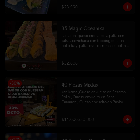
con salsa maracuya
$23.990
35 Magic Oceanika
camaron, queso crema, env. palta con 
salsa acevichada con topping de atun

pollo fury, palta, queso crema, cebollin, 
env. palta y salmon con salsa acevichada

pollo, queso crema, cebollin, env. 
tempura

$32.000
tequeños de queso
-
30
%
40 Piezas Mixtas
kanikama ,Queso envuelto en Sesamo 

Pollo , Queso envuelto en Palta

Camaron , Queso envuelto en Panko

Hosomaqui del Chef
$14.000
$20.000
-
20
%