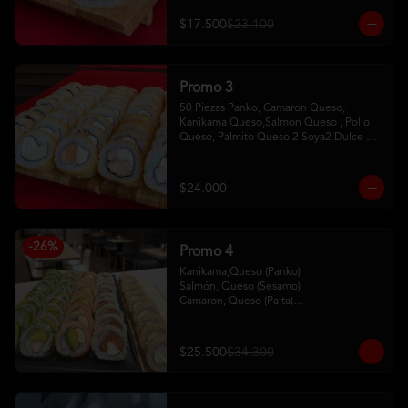
$17.500
$23.100
Promo 3
50 Piezas Panko, Camaron Queso, 
Kanikama Queso,Salmon Queso , Pollo 
Queso, Palmito Queso 2 Soya2 Dulce 2 
Palitos
$24.000
-
26
%
Promo 4
Kanikama,Queso (Panko)

Salmón, Queso (Sesamo)

Camaron, Queso (Palta)

Palta, Queso (Salmon)

Pollo, Palta (ciboulette)
$25.500
$34.300