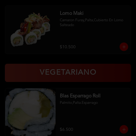
Lomo Maki
Camaron Furay,Palta,Cubierto En Lomo 
Salteado
$10.500
VEGETARIANO
Blas Esparrago Roll
Palmito,Palta.Esparrago
$6.500