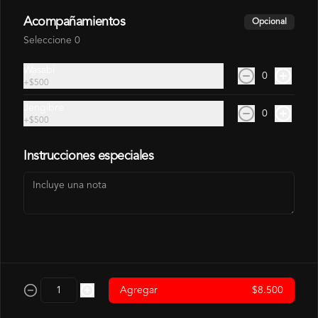
Acompañamientos
Opcional
$3.500
Seleccione 0
Wasabi
0
Hosomaki Camaron
+
$500
Camarón, Arroz
Jengibre
0
+
$500
Instrucciones especiales
$4.500
Hosomaki Salmon
Salmon, Arroz
$4.500
Agregar
$8.500