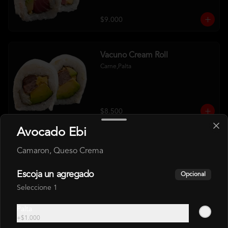
$9.000
Vacuno Cream Roll
Carne,Palta
$8.500
Avocado Ebi
Camaron, Queso Crema
HOSOMAKI
Escoja un agregado
Opcional
Seleccione 1
Hosomaki Atun
Atún, Arroz
Palta
+
$1.000