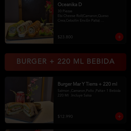
Oceanika D
30 Piezas

Ebi Cheese Roll(Camaron,Queso 
Crea,Cebollin Env.En Palta) 

Cheese Sake Roll (Salmon,Palta 
Env.Queso Crema) 

Chikken Furay (Pollo,Queso Crema 
$23.800
,Ciboulette Env En Panko 

2 Palitos 2Soya 1 Unagui
BURGER + 220 ML BEBIDA
Burger Mar Y Tierra + 220 ml
Salmon ,Camaron,Pollo ,Palta+ 1 Bebida 
220 Ml  .Incluye Salsa
$12.990