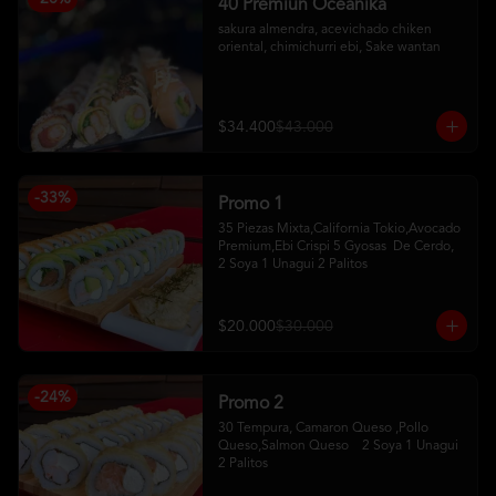
40 Premiun Oceanika
sakura almendra, acevichado chiken 
oriental, chimichurri ebi, Sake wantan
$34.400
$43.000
-
33
%
Promo 1
35 Piezas Mixta,California Tokio,Avocado 
Premium,Ebi Crispi 5 Gyosas  De Cerdo,   
2 Soya 1 Unagui 2 Palitos
$20.000
$30.000
-
24
%
Promo 2
30 Tempura, Camaron Queso ,Pollo 
Queso,Salmon Queso    2 Soya 1 Unagui 
2 Palitos