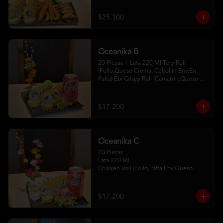
Camaron Furay 5 Gyosas De Cerdo 
2Palitos - 2 Soya- 1Unagui
$25.100
Oceanika B
20 Piezas + Lata 220 Ml Tery Roll 
(Pollo,Queso Crema, Cebollin Env.En 
Palta) Ebi Crispy Roll (Camaron,Queso 
Crema,Cebollin, Env.En Panko . 2Palitos-
1 Soya -1Unagui
$17.200
Oceanika C
20 Piezas

Lata 220 Ml 

Chikken Roll (Pollo,Palta Env.Queso 
Crema) 

Tempura Sake Roll ( Salmon,Queso 
Crema ,Cebollin Env Tempura) 

$17.200
2Palitos -1  Soya -1 Unagui