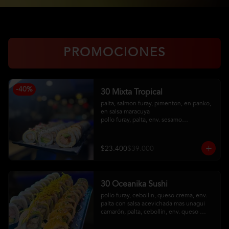
PROMOCIONES
-
40
%
30 Mixta Tropical
palta, salmon furay, pimenton, en panko, 
en salsa maracuya

pollo furay, palta, env. sesamo

camaron furay, queso crema, cebollin, 
env en palta, toping de kanikama frito, 
salsa acevichada
$23.400
$39.000
30 Oceanika Sushi
pollo furay, cebollin, queso crema, env. 
palta con salsa acevichada mas unagui

camarón, palta, cebollin, env. queso 
crema

salmon furay, palta, cebollin, env. panko 