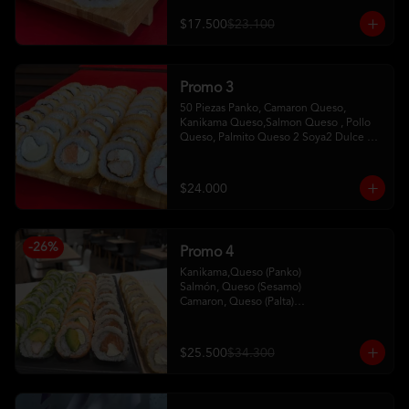
$17.500
$23.100
Promo 3
50 Piezas Panko, Camaron Queso, 
Kanikama Queso,Salmon Queso , Pollo 
Queso, Palmito Queso 2 Soya2 Dulce 2 
Palitos
$24.000
-
26
%
Promo 4
Kanikama,Queso (Panko)

Salmón, Queso (Sesamo)

Camaron, Queso (Palta)

Palta, Queso (Salmon)

Pollo, Palta (ciboulette)
$25.500
$34.300