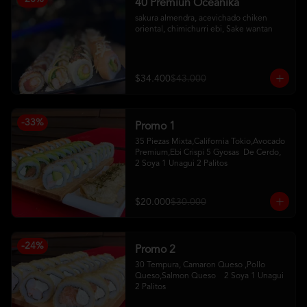
40 Premiun Oceanika
sakura almendra, acevichado chiken 
oriental, chimichurri ebi, Sake wantan
$34.400
$43.000
-
33
%
Promo 1
35 Piezas Mixta,California Tokio,Avocado 
Premium,Ebi Crispi 5 Gyosas  De Cerdo,   
2 Soya 1 Unagui 2 Palitos
$20.000
$30.000
-
24
%
Promo 2
30 Tempura, Camaron Queso ,Pollo 
Queso,Salmon Queso    2 Soya 1 Unagui 
2 Palitos