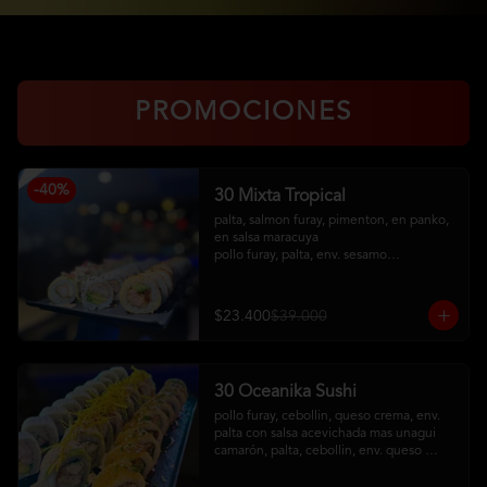
PROMOCIONES
-
40
%
30 Mixta Tropical
palta, salmon furay, pimenton, en panko, 
en salsa maracuya

pollo furay, palta, env. sesamo

camaron furay, queso crema, cebollin, 
env en palta, toping de kanikama frito, 
salsa acevichada
$23.400
$39.000
30 Oceanika Sushi
pollo furay, cebollin, queso crema, env. 
palta con salsa acevichada mas unagui

camarón, palta, cebollin, env. queso 
crema

salmon furay, palta, cebollin, env. panko 