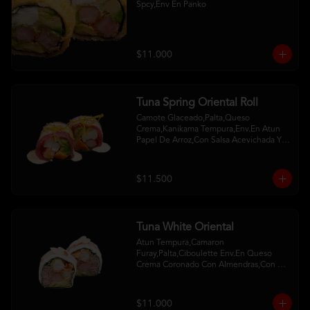
Spcy,Env En Panko
$11.000
Tuna Spring Oriental Roll
Camote Glaceado,Palta,Queso 
Crema,Kanikama Tempura,Env.En Atun 
Papel De Arroz,Con Salsa Acevichada Y 
Camote Al Hilo
$11.500
Tuna White Oriental
Atun Tempura,Camaron 
Furay,Palta,Ciboulette Env.En Queso 
Crema Coronado Con Almendras,Con 
Salsa De Frambuesa Y Unagui
$11.000