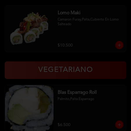
Lomo Maki
Camaron Furay,Palta,Cubierto En Lomo 
Salteado
$10.500
VEGETARIANO
Blas Esparrago Roll
Palmito,Palta.Esparrago
$6.500