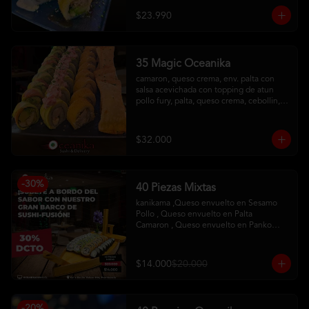
con salsa maracuya
$23.990
35 Magic Oceanika
camaron, queso crema, env. palta con 
salsa acevichada con topping de atun

pollo fury, palta, queso crema, cebollin, 
env. palta y salmon con salsa acevichada

pollo, queso crema, cebollin, env. 
tempura

$32.000
tequeños de queso
-
30
%
40 Piezas Mixtas
kanikama ,Queso envuelto en Sesamo 

Pollo , Queso envuelto en Palta

Camaron , Queso envuelto en Panko

Hosomaqui del Chef
$14.000
$20.000
-
20
%