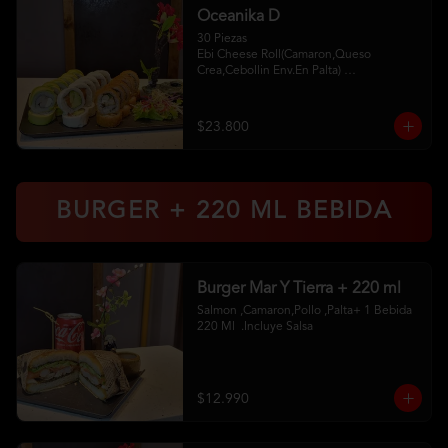
Oceanika D
30 Piezas

Ebi Cheese Roll(Camaron,Queso 
Crea,Cebollin Env.En Palta) 

Cheese Sake Roll (Salmon,Palta 
Env.Queso Crema) 

Chikken Furay (Pollo,Queso Crema 
$23.800
,Ciboulette Env En Panko 

2 Palitos 2Soya 1 Unagui
BURGER + 220 ML BEBIDA
Burger Mar Y Tierra + 220 ml
Salmon ,Camaron,Pollo ,Palta+ 1 Bebida 
220 Ml  .Incluye Salsa
$12.990