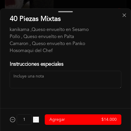
$3.500
40 Piezas Mixtas
kanikama ,Queso envuelto en Sesamo
Hosomaki Camaron
Pollo , Queso envuelto en Palta
Camarón, Arroz
Camaron , Queso envuelto en Panko
Hosomaqui del Chef
Instrucciones especiales
$4.500
Hosomaki Salmon
Salmon, Arroz
$4.500
Agregar
$14.000