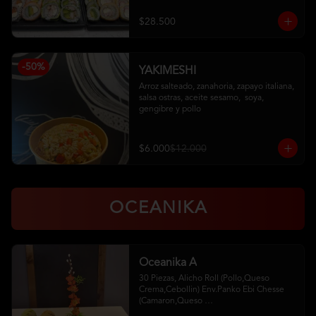
Pollo, Palta (Ciboulette)

Kanikama, Queso (Tempura)

$28.500
Camaron, Queso (Panko)

Hosomaki
-
50
%
YAKIMESHI
Arroz salteado, zanahoria, zapayo italiana, 
salsa ostras, aceite sesamo,  soya, 
gengibre y pollo
$6.000
$12.000
OCEANIKA
Oceanika A
30 Piezas, Alicho Roll (Pollo,Queso 
Crema,Cebollin) Env.Panko Ebi Chesse 
(Camaron,Queso 
Crema,Cebollin,Env.Palta)5 Unid. De 