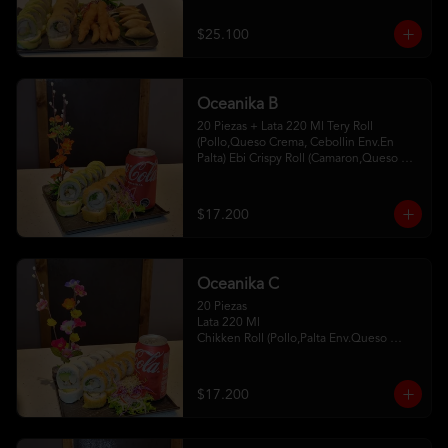
Camaron Furay 5 Gyosas De Cerdo 
2Palitos - 2 Soya- 1Unagui
$25.100
Oceanika B
20 Piezas + Lata 220 Ml Tery Roll 
(Pollo,Queso Crema, Cebollin Env.En 
Palta) Ebi Crispy Roll (Camaron,Queso 
Crema,Cebollin, Env.En Panko . 2Palitos-
1 Soya -1Unagui
$17.200
Oceanika C
20 Piezas

Lata 220 Ml 

Chikken Roll (Pollo,Palta Env.Queso 
Crema) 

Tempura Sake Roll ( Salmon,Queso 
Crema ,Cebollin Env Tempura) 

$17.200
2Palitos -1  Soya -1 Unagui